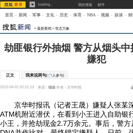
loading...
我的搜狐
邮件
首页
-
新闻
-
军事
-
文化
-
历史
-
体育
-
NBA
-
视频
-
娱谈
-
财
>
最新要闻
>
世态万象
劫匪银行外抽烟 警方从烟头中
嫌犯
正文
我来说两句
(
人参与)
2015-06-01 02:21:13
来源：
综合
作者：京华时报
京华时报讯（记者王晟）嫌疑人张某深
ATM机附近潜伏，在看到小王进入自助银
小王，并抢劫现金2.7万余元。事后，警
DNA并作比对，最终锁定嫌疑人。日前，