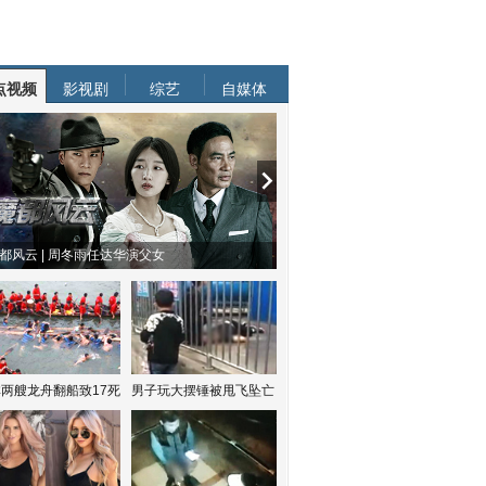
点视频
影视剧
综艺
自媒体
都风云 | 周冬雨任达华演父女
两艘龙舟翻船致17死
男子玩大摆锤被甩飞坠亡