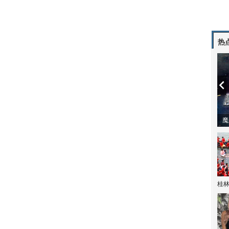
热
潼体验爱情哲学
南方有乔木 | “科创CP”渐入佳境
魔
桂林