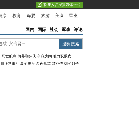
欢迎入驻搜狐媒体平台
健康
-
教育
-
母婴
-
旅游
-
美食
-
星座
国内
|
国际
|
社会
|
军事
|
评论
：
死亡航班
饲养蜘蛛侠
夺命房间
引力双眼皮
：
非正常事件
夏至未至
深夜食堂
楚乔传
刺客列传