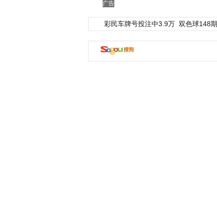
广告
彩民车牌号投注中3.9万
双色球148期