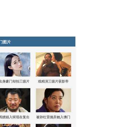
门图片
出身豪门却拍三级片
戏精演三级片获影帝
因嫖娼入狱现在复出
被孙红雷抛弃她入佛门