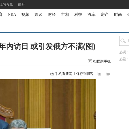
我的搜狐
邮件
育
-
NBA
-
视频
-
娱谈
-
财经
-
世相
-
科技
-
汽车
-
房产
-
时尚
-
内访日 或引发俄方不满(图)
热词
热剧
扫描到手机
手机看新闻
保存到博客