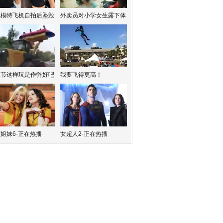
红模特飞机自拍后坠毁
外卖员对小学女生露下体
水节这样玩是作弊好吧
我要飞得更高！
姐妹6-正在热播
女超人2-正在热播