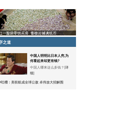
字之道
中国人明明比日本人穷,为
何看起来却更有钱?
中国人哪来这么多钱？[
详
细
]
神吐槽：
美联航成全球公敌 卓伟放大招解围