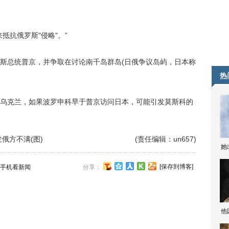
抗俄罗斯"侵略"。”
总统普京，并争取在讨论南千岛群岛(日俄争议岛屿，日本称
热
克兰，如果波罗申科早于普京访问日本，可能引发莫斯科的
俄方不满(图)
(责任编辑：un657)
她
[保存到博客]
手机看新闻
分享：
他