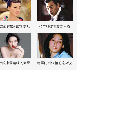
曾做过9次试管婴儿
张丰毅被网友骂人渣
伟眼中最清纯的女星
艳照门后张柏芝这么说