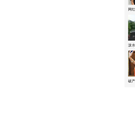
网
泼
破产