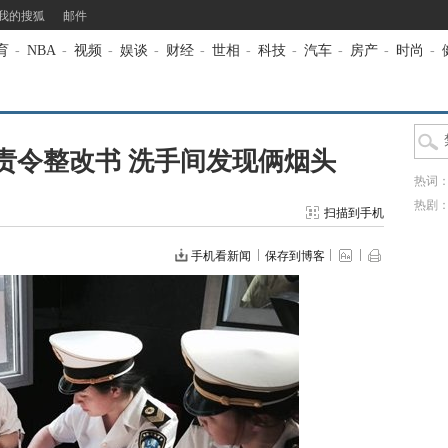
我的搜狐
邮件
育
-
NBA
-
视频
-
娱谈
-
财经
-
世相
-
科技
-
汽车
-
房产
-
时尚
-
责令整改书 洗手间发现俩烟头
热词
热剧
扫描到手机
手机看新闻
保存到博客