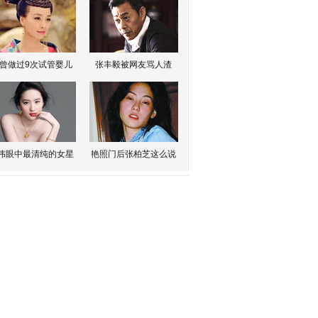
曾做过9次试管婴儿
张丰毅被网友骂人渣
伟眼中最清纯的女星
艳照门后张柏芝这么说