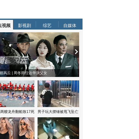
点视频
影视剧
综艺
自媒体
都风云 | 周冬雨任达华演父女
两艘龙舟翻船致17死
男子玩大摆锤被甩飞坠亡