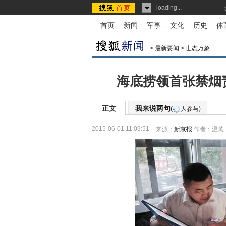
loading...
首页
-
新闻
-
军事
-
文化
-
历史
-
体
>
最新要闻
>
世态万象
海底捞领首张禁烟
正文
我来说两句
(
人参与)
2015-06-01 11:09:51
来源：
新京报
作者：温薷