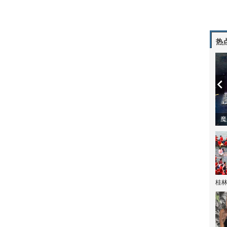
热
潼体验爱情哲学
南方有乔木 | “科创CP”渐入佳境
魔
桂林