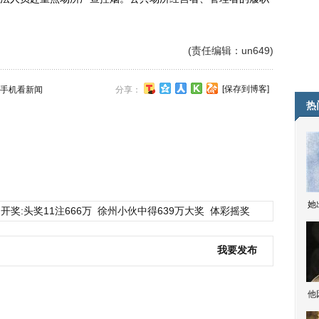
(责任编辑：un649)
[保存到博客]
手机看新闻
分享：
热
她
开奖:头奖11注666万
徐州小伙中得639万大奖
体彩摇奖
我要发布
他