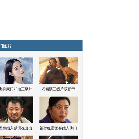
门图片
出身豪门却拍三级片
戏精演三级片获影帝
因嫖娼入狱现在复出
被孙红雷抛弃她入佛门