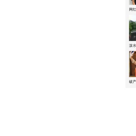
网
泼
破产