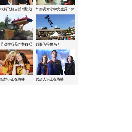
红模特飞机自拍后坠毁
外卖员对小学女生露下体
水节这样玩是作弊好吧
我要飞得更高！
姐妹6-正在热播
女超人2-正在热播