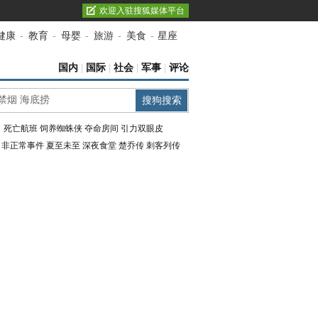
欢迎入驻搜狐媒体平台
健康
-
教育
-
母婴
-
旅游
-
美食
-
星座
国内
|
国际
|
社会
|
军事
|
评论
：
死亡航班
饲养蜘蛛侠
夺命房间
引力双眼皮
：
非正常事件
夏至未至
深夜食堂
楚乔传
刺客列传