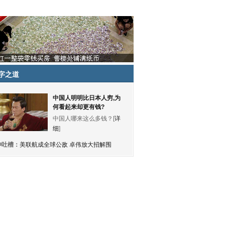
字之道
中国人明明比日本人穷,为
何看起来却更有钱?
中国人哪来这么多钱？[
详
细
]
神吐槽：
美联航成全球公敌 卓伟放大招解围