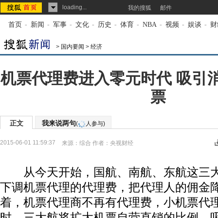
loading...
我的搜狐
邮件
首页
-
新闻
-
军事
-
文化
-
历史
-
体育
-
NBA
-
视频
-
娱谈
-
财
>
国内要闻
>
经济
机票代理费进入零元时代 吸引
票
正文
我来说两句
(
人参与)
2015-06-01 11:59:37
来源：
综合
作者：央视财经
从今天开始，国航、南航、东航这三大
下调机票代理的代理费，把代理人的佣金
着，机票代理商不再有代理费，小机票代
时，三大航将扩大机票自营直销的比例，