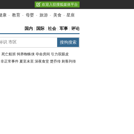
欢迎入驻搜狐媒体平台
健康
-
教育
-
母婴
-
旅游
-
美食
-
星座
国内
|
国际
|
社会
|
军事
|
评论
：
死亡航班
饲养蜘蛛侠
夺命房间
引力双眼皮
：
非正常事件
夏至未至
深夜食堂
楚乔传
刺客列传