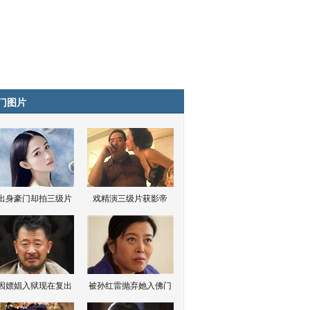
门图片
出身豪门却拍三级片
戏精演三级片获影帝
因嫖娼入狱现在复出
被孙红雷抛弃她入佛门