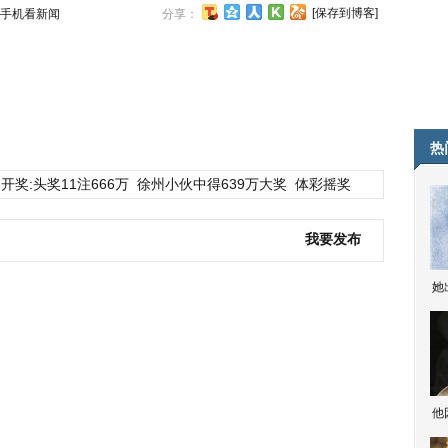
[保存到博客]
手机看新闻
分享：
热
开奖:头奖11注666万
徐州小伙中得639万大奖
体彩摇奖
我要发布
她
他