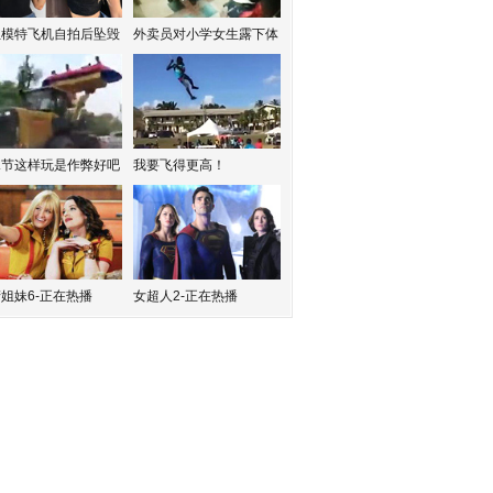
红模特飞机自拍后坠毁
外卖员对小学女生露下体
水节这样玩是作弊好吧
我要飞得更高！
姐妹6-正在热播
女超人2-正在热播