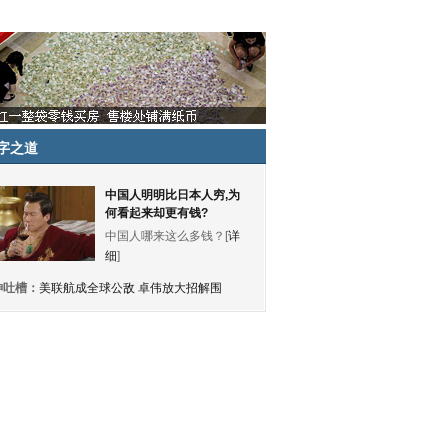
字之道
中国人明明比日本人穷,为
何看起来却更有钱?
中国人哪来这么多钱？[
详
细
]
神吐槽：
美联航成全球公敌 卓伟放大招解围