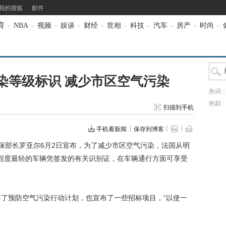
我的搜狐
邮件
育
-
NBA
-
视频
-
娱谈
-
财经
-
世相
-
科技
-
汽车
-
房产
-
时尚
-
染等级标识 减少市区空气污染
热词
热剧
扫描到手机
手机看新闻
保存到博客
部长罗亚尔6月2日宣布，为了减少市区空气污染，法国从明
程度最轻的车辆凭签发的有关识别证，在车辆通行方面可享受
了预防空气污染行动计划，也宣布了一些招标项目，“以使一