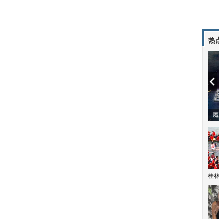
热
潼体验爱情哲学
南方有乔木 | “科创CP”渐入佳境
魔
桂林