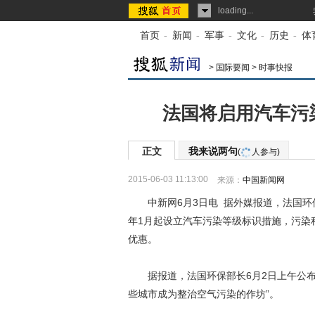
loading...
首页
-
新闻
-
军事
-
文化
-
历史
-
体
>
国际要闻
>
时事快报
法国将启用汽车污
正文
我来说两句
(
人参与)
2015-06-03 11:13:00
来源：
中国新闻网
中新网6月3日电 据外媒报道，法国环保
年1月起设立汽车污染等级标识措施，污染
优惠。
据报道，法国环保部长6月2日上午公布
些城市成为整治空气污染的作坊”。