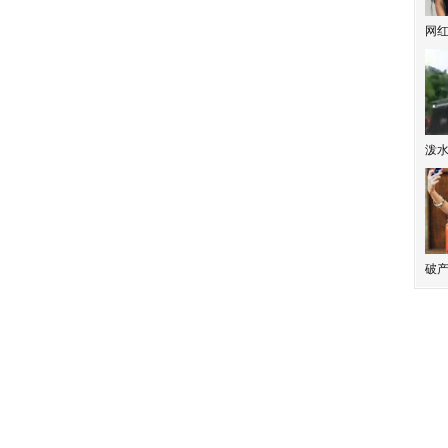
网
泼
破产