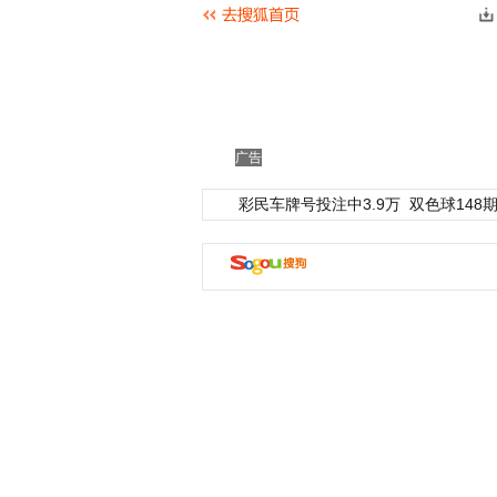
广告
彩民车牌号投注中3.9万
双色球148期