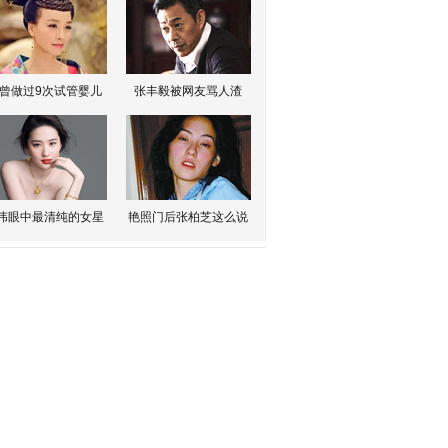
曾做过9次试管婴儿
张丰毅被网友骂人渣
伟眼中最清纯的女星
艳照门后张柏芝这么说