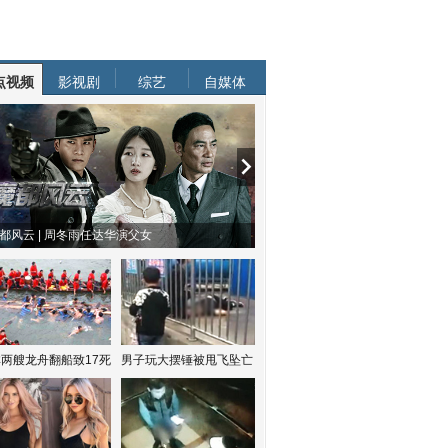
点视频
影视剧
综艺
自媒体
都风云 | 周冬雨任达华演父女
两艘龙舟翻船致17死
男子玩大摆锤被甩飞坠亡