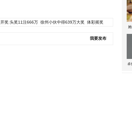
开奖:头奖11注666万
徐州小伙中得639万大奖
体彩摇奖
她
我要发布
卓