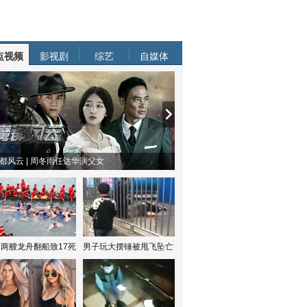
点视频
影视剧
综艺
自媒体
都风云 | 周冬雨任达华演父女
两艘龙舟翻船致17死
男子玩大摆锤被甩飞坠亡