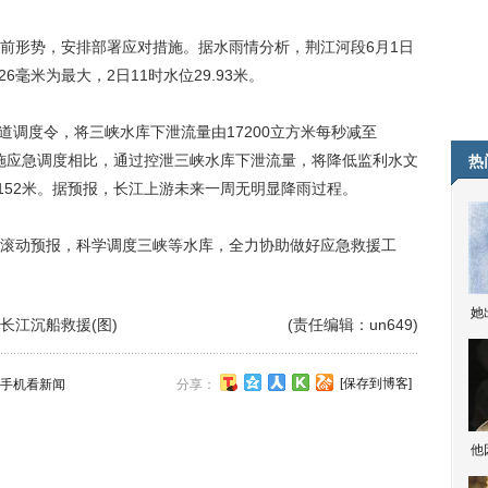
形势，安排部署应对措施。据水雨情分析，荆江河段6月1日
6毫米为最大，2日11时水位29.93米。
道调度令，将三峡水库下泄流量由17200立方米每秒减至
与不实施应急调度相比，通过控泄三峡水库下泄流量，将降低监利水文
热
152米。据预报，长江上游未来一周无明显降雨过程。
动预报，科学调度三峡等水库，全力协助做好应急救援工
她
长江沉船救援(图)
(责任编辑：un649)
[保存到博客]
手机看新闻
分享：
他