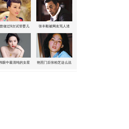
曾做过9次试管婴儿
张丰毅被网友骂人渣
伟眼中最清纯的女星
艳照门后张柏芝这么说