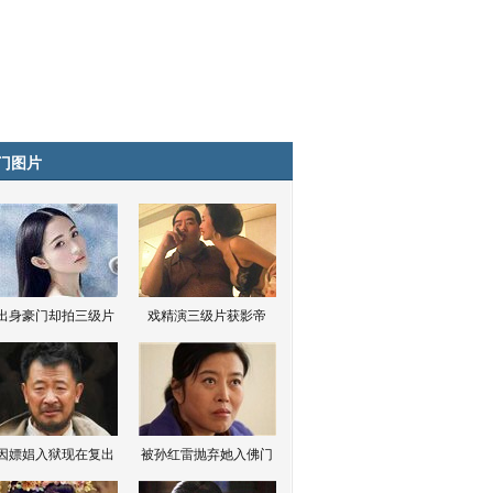
门图片
出身豪门却拍三级片
戏精演三级片获影帝
因嫖娼入狱现在复出
被孙红雷抛弃她入佛门