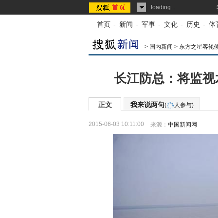
loading...
首页
-
新闻
-
军事
-
文化
-
历史
-
体
>
国内新闻
>
东方之星客轮
长江防总：将监视
正文
我来说两句
(
人参与)
2015-06-03 10:11:00
来源：
中国新闻网