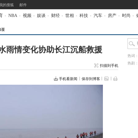
我的搜狐
邮件
育
-
NBA
-
视频
-
娱谈
-
财经
-
世相
-
科技
-
汽车
-
房产
-
时尚
-
倾覆
水雨情变化协助长江沉船救援
热词
热剧
扫描到手机
手机看新闻
保存到博客