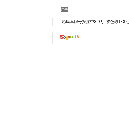
广告
彩民车牌号投注中3.9万
双色球148期