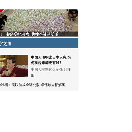
字之道
中国人明明比日本人穷,为
何看起来却更有钱?
中国人哪来这么多钱？[
详
细
]
神吐槽：
美联航成全球公敌 卓伟放大招解围