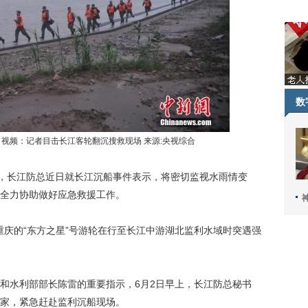
数
摄 视频：记者目击长江客轮翻沉搜救现场 来源:央视综合
，长江防总近日就长江沉船事件表示，将密切监视水雨情变
全力协助做好应急救援工作。
重庆的“东方之星”号游轮在行至长江中游湖北监利水域时突遇强
水利部部长陈雷的重要指示，6月2日早上，长江防总秘书
家，紧急赶赴监利沉船现场。