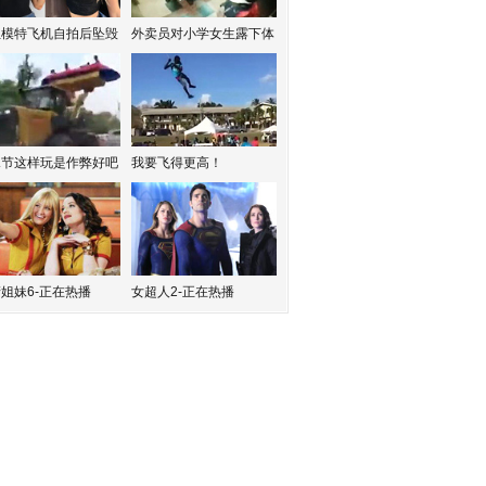
红模特飞机自拍后坠毁
外卖员对小学女生露下体
水节这样玩是作弊好吧
我要飞得更高！
姐妹6-正在热播
女超人2-正在热播