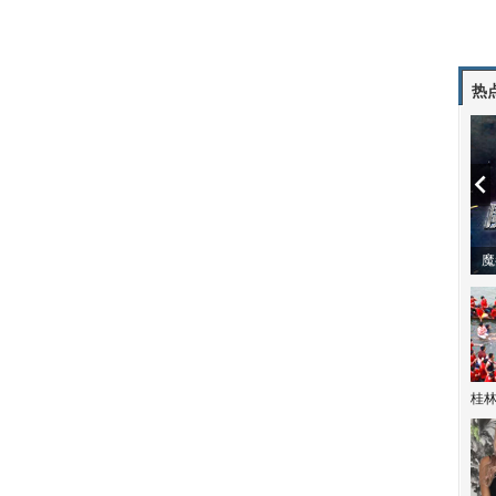
热
潼体验爱情哲学
南方有乔木 | “科创CP”渐入佳境
魔
桂林