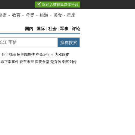
欢迎入驻搜狐媒体平台
健康
-
教育
-
母婴
-
旅游
-
美食
-
星座
国内
|
国际
|
社会
|
军事
|
评论
：
死亡航班
饲养蜘蛛侠
夺命房间
引力双眼皮
：
非正常事件
夏至未至
深夜食堂
楚乔传
刺客列传