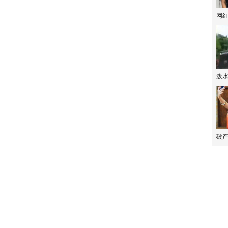
网
泼
破产