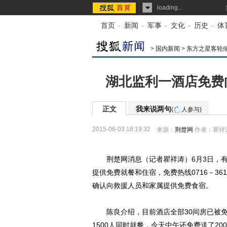
loading...
首页
-
新闻
-
军事
-
文化
-
历史
-
体
>
国内新闻
>
东方之星客轮
湖北监利一酒店免费
正文
我来说两句
(
人参与)
2015-06-03 18:19:32
来源：
荆楚网
作者：瞿祥
荆楚网消息（记者瞿祥涛）6月3日，有
提供免费就餐和住宿，免费热线0716－3
确认向救援人员和家属提供免费食宿。
陈良介绍，目前酒店全部30间房已被免费
1500人同时就餐，今天中午还免费送了2