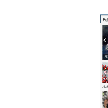
热
潼体验爱情哲学
南方有乔木 | “科创CP”渐入佳境
魔
桂林