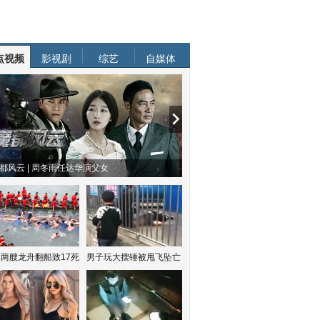
点视频
影视剧
综艺
自媒体
都风云 | 周冬雨任达华演父女
两艘龙舟翻船致17死
男子玩大摆锤被甩飞坠亡