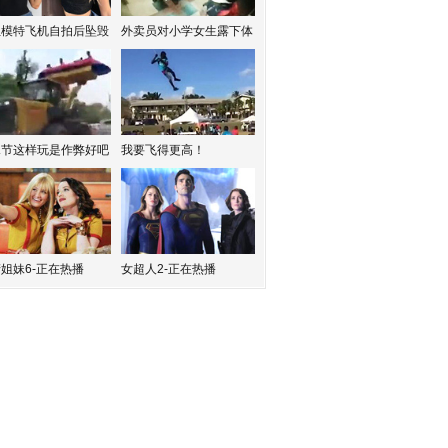
红模特飞机自拍后坠毁
外卖员对小学女生露下体
水节这样玩是作弊好吧
我要飞得更高！
姐妹6-正在热播
女超人2-正在热播