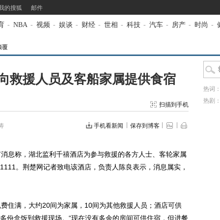
我的搜狐
邮件
育
-
NBA
-
视频
-
娱谈
-
财经
-
世相
-
科技
-
汽车
-
房产
-
时尚
-
倾覆
向救援人员及客船家属提供食宿
热词
热剧
扫描到手机
涛
手机看新闻
保存到博客
消息称，湖北监利千禧酒店为参与救援的各方人士、客轮家属
611111。荆楚网记者致电该酒店，负责人陈良表示，消息属实，
住满，大约20间为家属，10间为其他救援人员；酒店可供
00多份盒饭到救援现场。“现在没有多余的房间可供住宿，但进餐