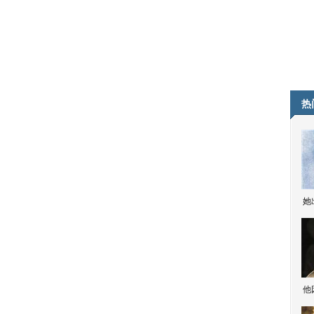
热
她
他