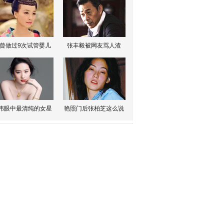
曾做过9次试管婴儿
张丰毅被网友骂人渣
伟眼中最清纯的女星
艳照门后张柏芝这么说