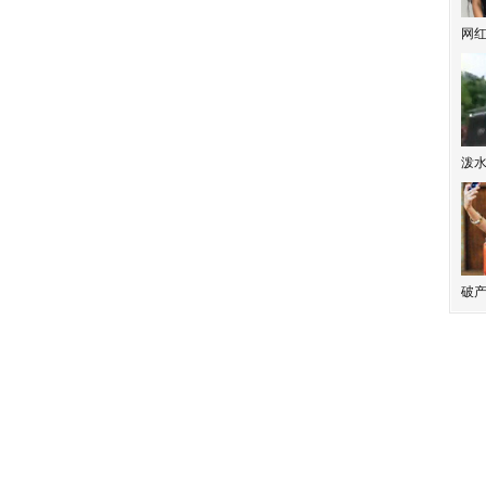
网
泼
破产