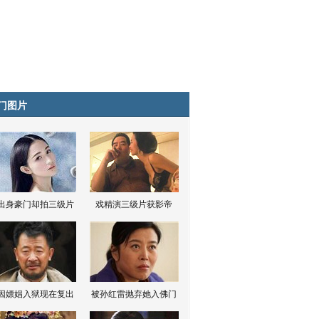
门图片
出身豪门却拍三级片
戏精演三级片获影帝
因嫖娼入狱现在复出
被孙红雷抛弃她入佛门