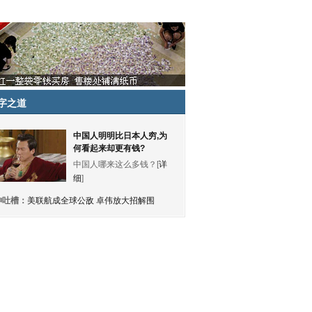
字之道
中国人明明比日本人穷,为
何看起来却更有钱?
中国人哪来这么多钱？[
详
细
]
神吐槽：
美联航成全球公敌 卓伟放大招解围