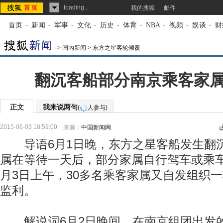
loading...
我的搜狐
邮件
首页
-
新闻
-
军事
-
文化
-
历史
-
体育
-
NBA
-
视频
-
娱谈
-
财
>
国内新闻
>
东方之星客轮倾覆
翻沉客船部分南京乘客家
正文
我来说两句
(
人参与)
2015-06-03 18:59:00
来源：
中国新闻网
导语6月1日晚，东方之星客船发生翻
属在等待一天后，部分家属自行驾车或乘
月3日上午，30多名乘客家属又自发组织
监利。
解说词6月2日晚间，在南京组团出发的