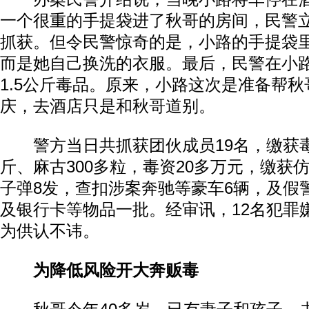
一个很重的手提袋进了秋哥的房间，民警
抓获。但令民警惊奇的是，小路的手提袋
而是她自己换洗的衣服。最后，民警在小
1.5公斤毒品。原来，小路这次是准备帮
庆，去酒店只是和秋哥道别。
警方当日共抓获团伙成员19名，缴获毒
斤、麻古300多粒，毒资20多万元，缴获仿
子弹8发，查扣涉案奔驰等豪车6辆，及假
及银行卡等物品一批。经审讯，12名犯罪
为供认不讳。
为降低风险开大奔贩毒