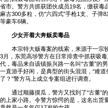
省市。警方共抓获团伙成员19名，缴获毒
麻古300多粒，仿“六四式”手枪1支、子弹
等豪车6辆。
少女开着大奔贩卖毒品
本宗特大贩毒案的线索，来源于一宗较
3月，东莞高埗警方在日常排查中抓获吸
代，毒品来自该镇振兴路一名叫“古董”的男
一直游手好闲，是典型的街头混混，“难道
了？”警方马上成立专案组进行调查。
通过顺藤摸瓜，警方又找到了“古董”的
的上家小路。令警方惊愕的是，这名出货
竟然是一名年仅17岁的女孩。