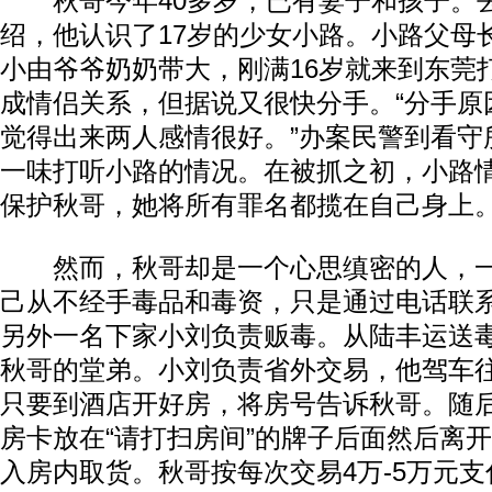
秋哥今年40多岁，已有妻子和孩子。
绍，他认识了17岁的少女小路。小路父母
小由爷爷奶奶带大，刚满16岁就来到东莞
成情侣关系，但据说又很快分手。“分手原
觉得出来两人感情很好。”办案民警到看守
一味打听小路的情况。在被抓之初，小路
保护秋哥，她将所有罪名都揽在自己身上
然而，秋哥却是一个心思缜密的人，一
己从不经手毒品和毒资，只是通过电话联
另外一名下家小刘负责贩毒。从陆丰运送毒
秋哥的堂弟。小刘负责省外交易，他驾车
只要到酒店开好房，将房号告诉秋哥。随
房卡放在“请打扫房间”的牌子后面然后离
入房内取货。秋哥按每次交易4万-5万元