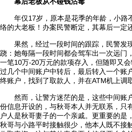
幕后老板从不碰钱沾毒
年仅17岁，原本是花季的年龄，小路
络的大老板！办案民警断定，其幕后一定
果然，经过一段时间的跟踪，民警发现
跷：她每隔一段时间都会驾车出一次远门
一笔10万-20万元的款项存入，但随即又
动物系恋人啊 | 钟欣潼体验爱情哲学
南方
过几个中间账户中转后，最后转入一个账
终账户，找到了取款人，并在ATM机上调
然而，让警方迷茫的是，这些中间账户
份信息开设的，与秋哥本人并无联系，只
户人是秋哥妻子的一个亲戚。更重要的是
秋哥与小路平时接触很少，他本人既不接