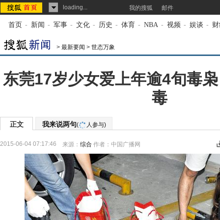
loading...
我的搜狐
邮件
首页
-
新闻
-
军事
-
文化
-
历史
-
体育
-
NBA
-
视频
-
娱谈
-
财
>
最新要闻
>
世态万象
东莞17岁少女爱上年逾4旬毒枭
毒
正文
我来说两句
(
人参与)
2015-06-04 07:17:46
来源：
综合
作者：中国广播网