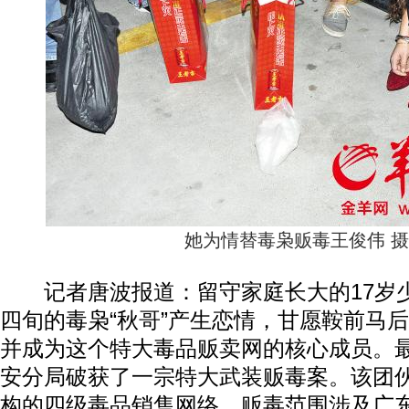
她为情替毒枭贩毒王俊伟 摄
记者唐波报道：留守家庭长大的17岁
四旬的毒枭“秋哥”产生恋情，甘愿鞍前马
并成为这个特大毒品贩卖网的核心成员。
安分局破获了一宗特大武装贩毒案。该团伙
构的四级毒品销售网络，贩毒范围涉及广