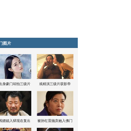
门图片
出身豪门却拍三级片
戏精演三级片获影帝
因嫖娼入狱现在复出
被孙红雷抛弃她入佛门