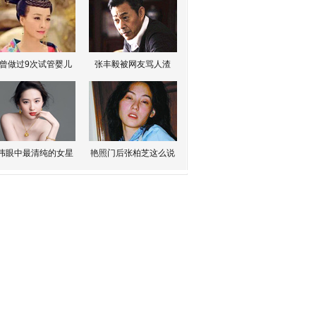
曾做过9次试管婴儿
张丰毅被网友骂人渣
伟眼中最清纯的女星
艳照门后张柏芝这么说