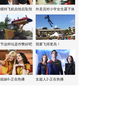
红模特飞机自拍后坠毁
外卖员对小学女生露下体
水节这样玩是作弊好吧
我要飞得更高！
姐妹6-正在热播
女超人2-正在热播