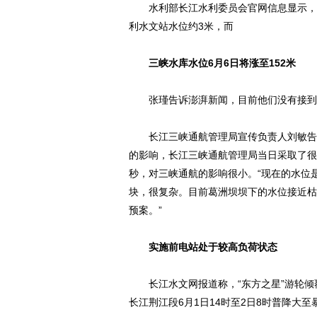
水利部长江水利委员会官网信息显示，与
利水文站水位约3米，而
三峡水库水位6月6日将涨至152米
张瑾告诉澎湃新闻，目前他们没有接到新
长江三峡通航管理局宣传负责人刘敏告诉
的影响，长江三峡通航管理局当日采取了很
秒，对三峡通航的影响很小。“现在的水位
块，很复杂。目前葛洲坝坝下的水位接近枯
预案。”
实施前电站处于较高负荷状态
长江水文网报道称，“东方之星”游轮倾
长江荆江段6月1日14时至2日8时普降大至暴