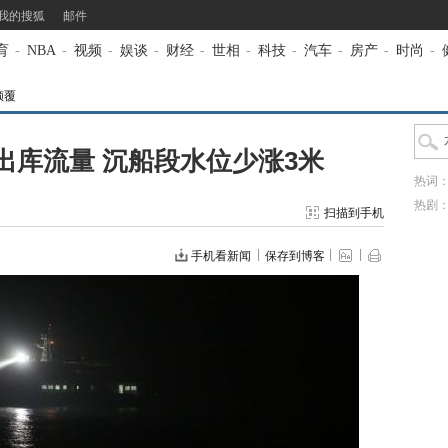
我的搜狐
邮件
育
-
NBA
-
视频
-
娱谈
-
财经
-
世相
-
科技
-
汽车
-
房产
-
时尚
-
倾覆
出库流量 沉船段水位少涨3米
热词
热剧
扫描到手机
手机看新闻
保存到博客