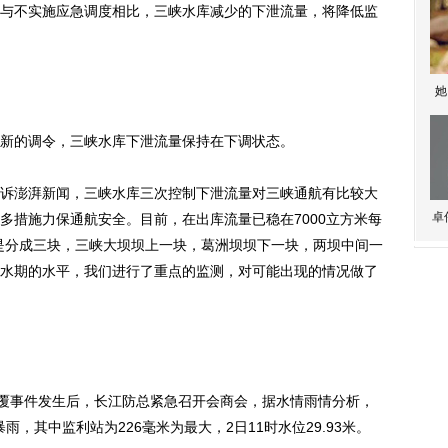
不实施应急调度相比，三峡水库减少的下泄流量，将降低监
她
的调令，三峡水库下泄流量保持在下调状态。
澎湃新闻，三峡水库三次控制下泄流量对三峡通航有比较大
卓
多措施力保通航安全。目前，在出库流量已稳在7000立方米每
是分成三块，三峡大坝坝上一块，葛洲坝坝下一块，两坝中间一
水期的水平，我们进行了重点的监测，对可能出现的情况做了
覆事件发生后，长江防总紧急召开会商会，据水情雨情分析，
雨，其中监利站为226毫米为最大，2日11时水位29.93米。