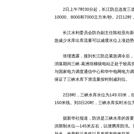
2日上午7时30分起，长江防总连发三道
10000、8000和7000立方米/秒。2
长江水利委员会防办副主任陈桂亚向新华
急减少水库出库流量可以减缓水位上涨趋势
张瑾透露，接到长江防总紧急调令后，三
消落期间三峡-葛洲坝梯级电站正处于较高
动物系恋人啊 | 钟欣
与国家电力调度通信中心和华中电网电力调
保证了三峡水库下泄流量按时削减到位。
2日8时，三峡水库水位为149.03米
150米线。到3日20时，三峡水库实时水位为1
据新华社报道，防洪是三峡水库的首要功
洪限制水位—145米左右，以便腾库防汛。
补水、改善航运条件以及发挥发电效益等。5月