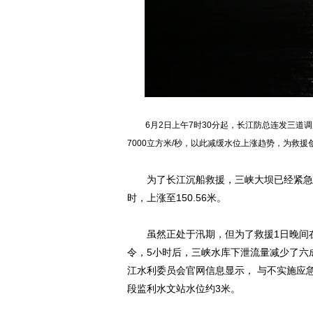
6月2日上午7时30分起，长江防总连发三道调度
7000立方米/秒，以此减缓水位上涨趋势，为救援
为了长江沉船救援，三峡大坝已经紧急下
时，上涨至150.56米。
虽然正处于汛期，但为了救援1日晚间在长
令，5小时后，三峡水库下泄流量减少了六成，
江水利委员会官网信息显示， 与不实施应
段监利水文站水位约3米。