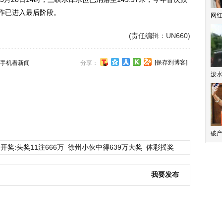
工作已进入最后阶段。
网
(责任编辑：UN660)
[保存到博客]
手机看新闻
分享：
泼
破产
开奖:头奖11注666万
徐州小伙中得639万大奖
体彩摇奖
我要发布