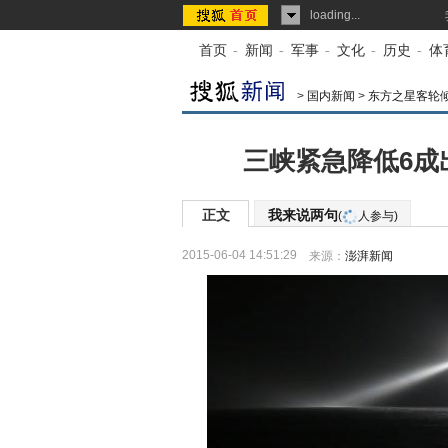
loading...
首页
-
新闻
-
军事
-
文化
-
历史
-
体
>
国内新闻
>
东方之星客轮
三峡紧急降低6成
正文
我来说两句
(
人参与)
2015-06-04 14:51:29
来源：
澎湃新闻