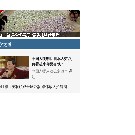
字之道
中国人明明比日本人穷,为
何看起来却更有钱?
中国人哪来这么多钱？[
详
细
]
神吐槽：
美联航成全球公敌 卓伟放大招解围