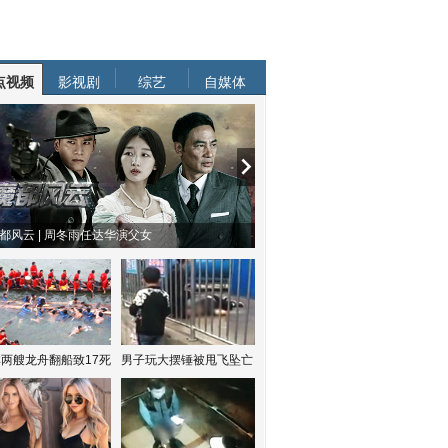
点视频
影视剧
综艺
自媒体
都风云 | 周冬雨任达华演父女
两艘龙舟翻船致17死
男子玩大摆锤被甩飞坠亡