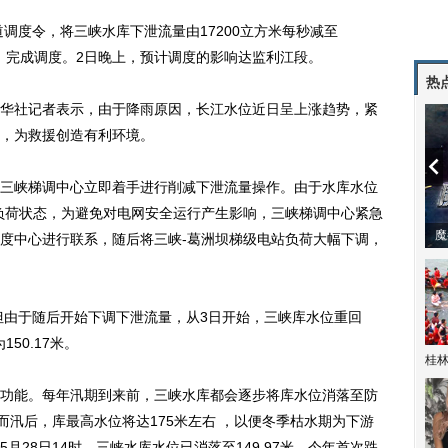
调度令，将三峡水库下泄流量由17200立方米每秒减至
日12时，完成调度。2日晚上，预计调度的影响达监利江段。
热
社记者表示，由于降雨原因，长江水位近日呈上涨趋势，紧
，为救援创造有利环境。
峡梯调中心立即着手进行削减下泄流量操作。由于水库水位
负荷状态，为避免对电网安全运行产生影响，三峡梯调中心紧急
潼体验爱情哲学
南方有乔木 | “科创CP”渐入佳境
魔
度中心进行联系，随后将三峡-葛洲坝梯级电站负荷大幅下调，
，但由于随后开始下调下泄流量，从3日开始，三峡库水位重回
50.17米。
桂林
能。每年汛期到来前，三峡水库都会逐步将库水位消落至防
而汛后，库最高水位将达175米左右 ，以便冬季枯水期为下游
28日14时，三峡水库水位已消落至149.97米，今年首次跌