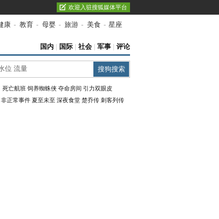
欢迎入驻搜狐媒体平台
健康
-
教育
-
母婴
-
旅游
-
美食
-
星座
国内
|
国际
|
社会
|
军事
|
评论
：
死亡航班
饲养蜘蛛侠
夺命房间
引力双眼皮
：
非正常事件
夏至未至
深夜食堂
楚乔传
刺客列传