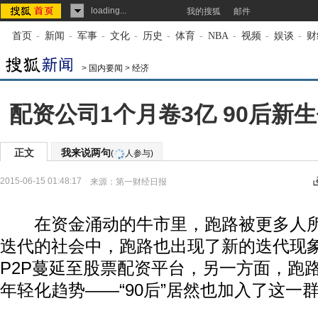
loading...
我的搜狐
邮件
首页
-
新闻
-
军事
-
文化
-
历史
-
体育
-
NBA
-
视频
-
娱谈
-
财
>
国内要闻
>
经济
配资公司1个月卷3亿 90后新生
正文
我来说两句
(
人参与)
2015-06-15 01:48:17
来源：
第一财经日报
在资金涌动的牛市里，跑路被更多人所
迭代的社会中，跑路也出现了新的迭代现
P2P蔓延至股票配资平台，另一方面，跑
年轻化趋势——“90后”居然也加入了这一