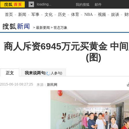
loading...
我的搜狐
邮件
首页
-
新闻
-
军事
-
文化
-
历史
-
体育
-
NBA
-
视频
-
娱谈
-
财
>
最新要闻
>
世态万象
商人斥资6945万元买黄金 中
(图)
正文
我来说两句
(
人参与)
2015-06-16 08:27:25
来源：
新民网