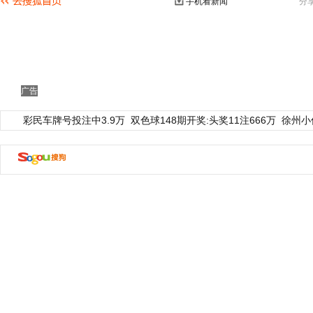
手机看新闻
分
广告
彩民车牌号投注中3.9万
双色球148期开奖:头奖11注666万
徐州小