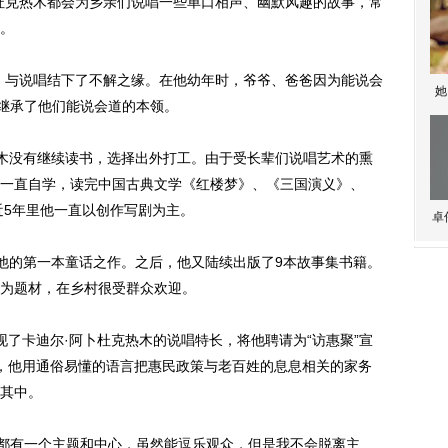
克热木都会为乡亲们说唱一些单口相声、幽默风趣的故事，常
。
与说唱结下了不解之缘。在他幼年时，爷爷、爸爸因为能说会
她
也继承了他们能说会道的本领。
木没有继续读书，选择出外打工。由于受长辈们说唱艺术的熏
一直自学，读完中国古典文学《红楼梦》、《三国演义》、
近5年里他一直以创作写剧为主。
卓
他的第一本童话之作。之后，他又陆续出版了9本故事集书籍。
为题材，在乡村很受群众欢迎。
卡迪尔·阿卜杜克热木的说唱特长，将他聘请为“访惠聚”宣
，他用通俗易懂的语言把惠民政策与老百姓的息息相关的家务
其中。
都有一个主题和中心，虽然能逗乐观众，但是我不会脱离主