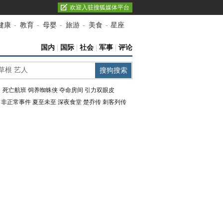
欢迎入驻搜狐媒体平台
健康
-
教育
-
母婴
-
旅游
-
美食
-
星座
国内
|
国际
|
社会
|
军事
|
评论
：
死亡航班
饲养蜘蛛侠
夺命房间
引力双眼皮
：
非正常事件
夏至未至
深夜食堂
楚乔传
刺客列传