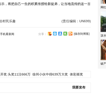
表示，将把自己一生的积累传授给新徒弟，让当地流传的这一古
网
给村民乐趣
(责任编辑：UN699)
[保存到博客]
手机看新闻
分享：
泼
破产
开奖:头奖11注666万
徐州小伙中得639万大奖
体彩摇奖
我要发布