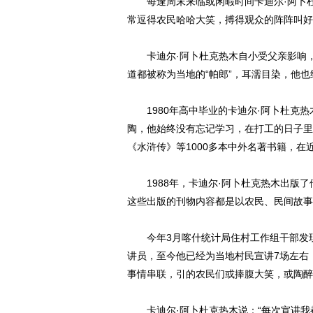
每逢周末来临或闲暇时间卡迪尔·阿卜杜
常逗得农民哈哈大笑，搏得观众的阵阵叫好
卡迪尔·阿卜杜克热木自小受父亲影响，
道都被称为当地的“帕郎”，耳濡目染，他
1980年高中毕业的卡迪尔·阿卜杜克热
陶，他始终没有忘记学习，在打工的日子里
《水浒传》等1000多本中外名著书籍，在
1988年，卡迪尔·阿卜杜克热木出版了
这些出版的刊物内容都是以农民、民间故事
今年3月喀什统计局住村工作组干部发现了
讲员，至今他已经为当地村民宣讲7场左右
事情串联，引的农民们或捧腹大笑，或陶醉
卡迪尔·阿卜杜克热木说：“每次宣讲我