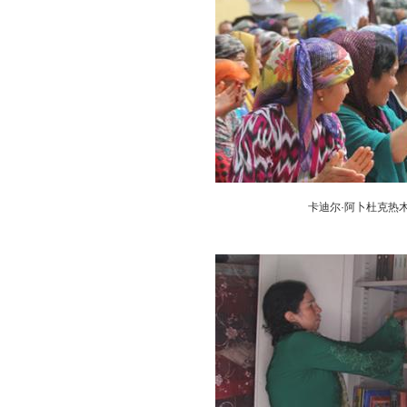
卡迪尔·阿卜杜克热