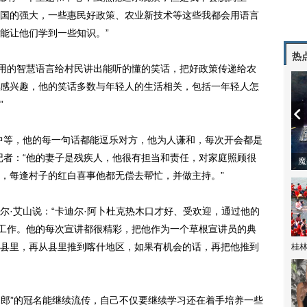
国的强大，一些惠民好政策、农业新技术等这些我都会用语言
能让他们学到一些知识。”
热
用的智慧语言给村民讲出能听的懂的笑话，把好政策传递给农
感兴趣，他的笑话多数与年轻人的生活相关，包括一年轻人怎
”
等，他的每一句话都能逗乐对方，他为人谦和，每次开会都是
记者：“他的妻子是残疾人，他很有担当和责任，对家庭照顾很
潼体验爱情哲学
南方有乔木 | “科创CP”渐入佳境
魔
，每逢村子的红白喜事他都无偿去帮忙，并做主持。”
·艾山说：“卡迪尔·阿卜杜克热木口才好、受欢迎，通过他的
传工作。他的每次宣讲都很精彩，把他作为一个草根宣讲员的典
县里，再从县里推到喀什地区，如果有机会的话，再把他推到
桂林
郎”的冠名能继续流传，自己不仅要继续学习还在着手培养一些