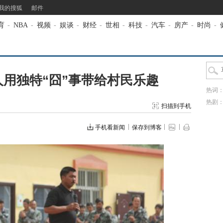
我的搜狐
邮件
育
-
NBA
-
视频
-
娱谈
-
财经
-
世相
-
科技
-
汽车
-
房产
-
时尚
-
用独特“囧”事带给村民乐趣
热词
热剧
扫描到手机
手机看新闻
保存到博客