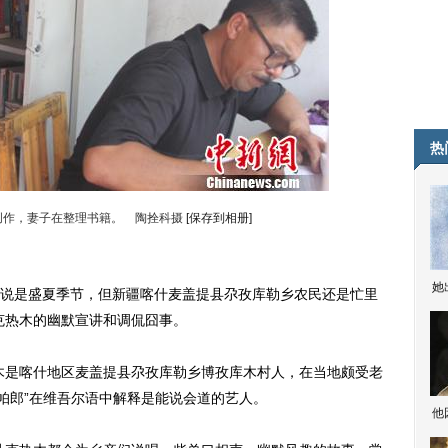
热
创作，妻子在整理书籍。 陶拴科摄
[保存到相册]
她
)虽说是盛夏季节，但新疆喀什麦盖提县尕孜库勒乡农民还是忙里
克热木的幽默宣讲和调侃囧事。
是喀什地区麦盖提县尕孜库勒乡博孜库木村人，在当地颇受老
“帕郎”在维吾尔语中解释是能说会道的艺人。
他