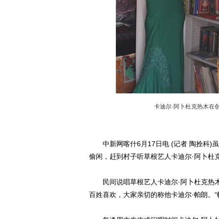
卡迪尔·阿卜杜克热木在
中新网喀什6月17日电 (记者 陶拴科
偷闲，赶到村子听草根艺人卡迪尔·阿卜杜
民间说唱草根艺人卡迪尔·阿卜杜克热木
百姓喜欢，大家亲切的称他卡迪尔·帕朗。