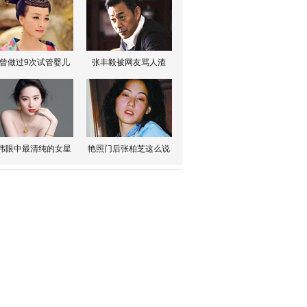
曾做过9次试管婴儿
张丰毅被网友骂人渣
伟眼中最清纯的女星
艳照门后张柏芝这么说