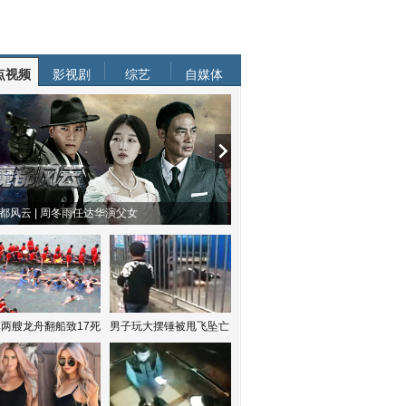
点视频
影视剧
综艺
自媒体
都风云 | 周冬雨任达华演父女
两艘龙舟翻船致17死
男子玩大摆锤被甩飞坠亡