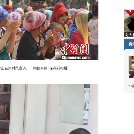
数
木正在为村民宣讲。 陶拴科摄
[保存到相册]