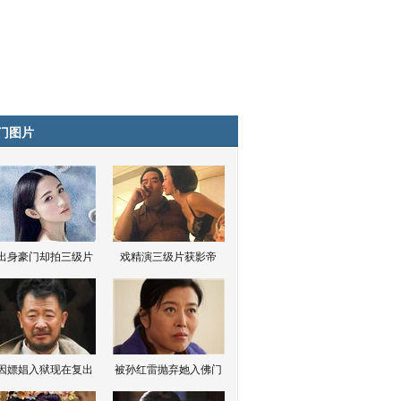
门图片
出身豪门却拍三级片
戏精演三级片获影帝
因嫖娼入狱现在复出
被孙红雷抛弃她入佛门