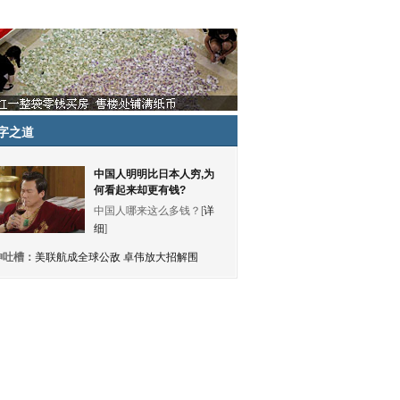
字之道
中国人明明比日本人穷,为
何看起来却更有钱?
中国人哪来这么多钱？[
详
细
]
神吐槽：
美联航成全球公敌 卓伟放大招解围