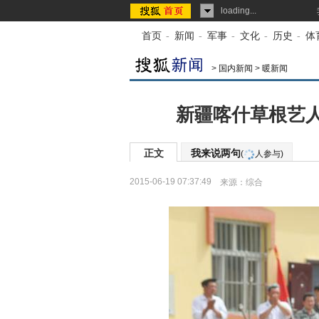
loading...
首页
-
新闻
-
军事
-
文化
-
历史
-
体
>
国内新闻
>
暖新闻
新疆喀什草根艺人
正文
我来说两句
(
人参与)
2015-06-19 07:37:49
来源：
综合