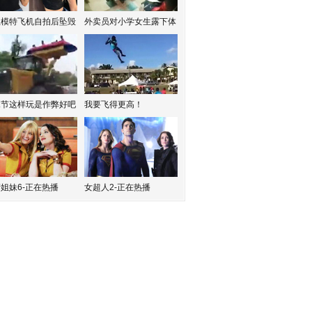
红模特飞机自拍后坠毁
外卖员对小学女生露下体
水节这样玩是作弊好吧
我要飞得更高！
姐妹6-正在热播
女超人2-正在热播