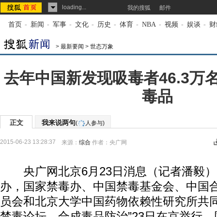
loading...
我的搜狐
邮件
首页
-
新闻
-
军事
-
文化
-
历史
-
体育
-
NBA
-
视频
-
娱谈
-
财
>
最新要闻
>
世态万象
去年中国新发现吸毒者46.3万
毒品
正文
我来说两句
(
人参与)
2015-06-23 13:28:37
来源：
综合
作者：央广网
央广网北京6月23日消息（记者潘毅）
办，国家禁毒办、中国禁毒基金会、中国
员会和北京大学中国药物依赖性研究所共同承
禁毒论坛—合成毒品防治”23日在京举行