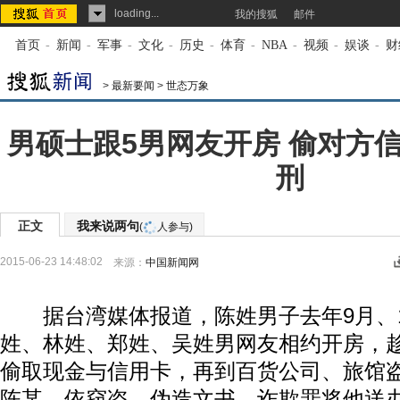
loading...
我的搜狐
邮件
首页
-
新闻
-
军事
-
文化
-
历史
-
体育
-
NBA
-
视频
-
娱谈
-
财
>
最新要闻
>
世态万象
男硕士跟5男网友开房 偷对方
刑
正文
我来说两句
(
人参与)
2015-06-23 14:48:02
来源：
中国新闻网
据台湾媒体报道，陈姓男子去年9月、1
姓、林姓、郑姓、吴姓男网友相约开房，
偷取现金与信用卡，再到百货公司、旅馆
陈某，依窃盗、伪造文书、诈欺罪将他送