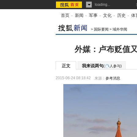
loading...
首页
-
新闻
-
军事
-
文化
-
历史
-
体
>
国际要闻
>
域外华闻
外媒：卢布贬值又
正文
我来说两句
(
人参与)
2015-06-24 08:18:42
来源：
参考消息