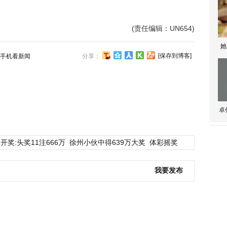
(责任编辑：UN654)
她
[保存到博客]
手机看新闻
分享：
卓
开奖:头奖11注666万
徐州小伙中得639万大奖
体彩摇奖
我要发布