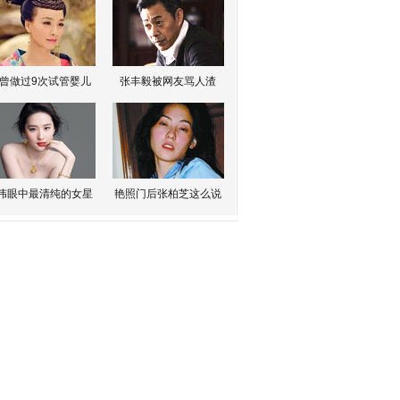
曾做过9次试管婴儿
张丰毅被网友骂人渣
伟眼中最清纯的女星
艳照门后张柏芝这么说