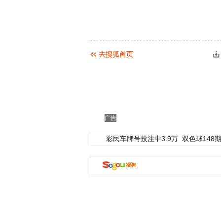
广告
彩民车牌号投注中3.9万
双色球148期