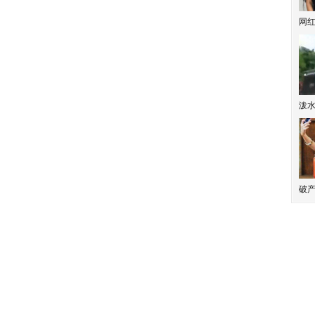
网
泼
破产