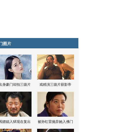
门图片
出身豪门却拍三级片
戏精演三级片获影帝
因嫖娼入狱现在复出
被孙红雷抛弃她入佛门