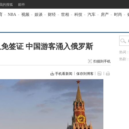
我的搜狐
邮件
育
-
NBA
-
视频
-
娱谈
-
财经
-
世相
-
科技
-
汽车
-
房产
-
时尚
-
免签证 中国游客涌入俄罗斯
热词
热剧
扫描到手机
手机看新闻
保存到博客