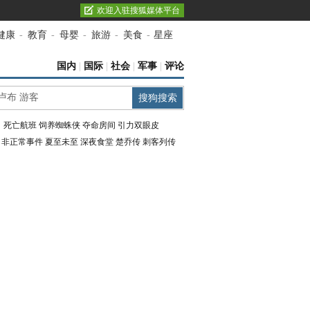
欢迎入驻搜狐媒体平台
健康
-
教育
-
母婴
-
旅游
-
美食
-
星座
国内
|
国际
|
社会
|
军事
|
评论
：
死亡航班
饲养蜘蛛侠
夺命房间
引力双眼皮
：
非正常事件
夏至未至
深夜食堂
楚乔传
刺客列传