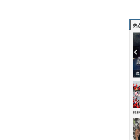
热
潼体验爱情哲学
南方有乔木 | “科创CP”渐入佳境
魔
桂林