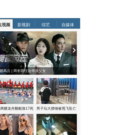
点视频
影视剧
综艺
自媒体
都风云 | 周冬雨任达华演父女
两艘龙舟翻船致17死
男子玩大摆锤被甩飞坠亡