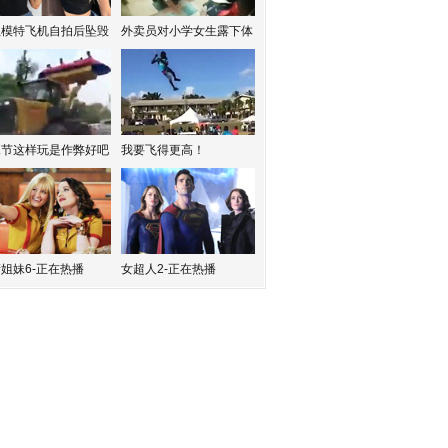
红模特飞机自拍后坠毁
外卖员对小学女生露下体
水节这样玩是作弊好吧
我要飞得更高！
姐妹6-正在热播
女超人2-正在热播