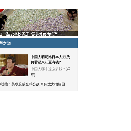
字之道
中国人明明比日本人穷,为
何看起来却更有钱?
中国人哪来这么多钱？[
详
细
]
神吐槽：
美联航成全球公敌 卓伟放大招解围