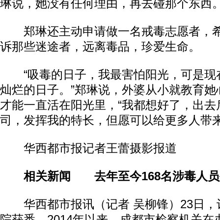
琳说，她没有任何理由，再去碰那个东西
郑琳还主动申请做一名戒毒志愿者，希
诉那些迷途者，远离毒品，珍爱生命。
“吸毒的日子，我最害怕阳光，可是现
灿烂的日子。”郑琳说，外婆从小就教育她
才能一直活在阳光里，“我都想好了，出去
司，发挥我的特长，但愿可以给更多人带来
华西都市报记者王蕾摄影报道
相关新闻 去年至今168名涉毒人员
华西都市报讯（记者 吴柳锋）23日，
院获悉，2014年以来，成都市检察机关