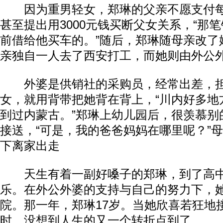
因为重男轻女，郑琳的父亲不愿支付每
甚至提出用3000元钱买断父女关系，“那
前借给他买车的。”随后，郑琳随母亲改了
亲独自一人去了西安打工，而她则由外公
外婆是供销社的采购员，经常出差，担
女，就用背带把她背在背上，“川内好多地
到过内蒙古。”郑琳上幼儿园后，很羡慕别
接送，“可是，我的爸爸妈妈在哪里呢？”母
下离家出走
天生有着一副好嗓子的郑琳，到了高中
乐。在外公外婆的支持与自己的努力下，
院。那一年，郑琳17岁。当她欣喜若狂地
时，没想到人生的又一个转折点到了。