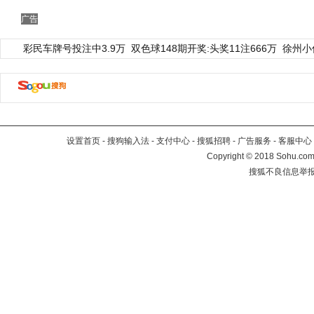
广告
彩民车牌号投注中3.9万
双色球148期开奖:头奖11注666万
徐州小
设置首页
-
搜狗输入法
-
支付中心
-
搜狐招聘
-
广告服务
-
客服中心
Copyright
©
2018 Sohu.com 
搜狐不良信息举