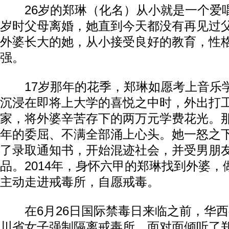
26岁的郑琳（化名）从小就是一个爱唱
岁时父母离婚，她直到今天都没有再见过
外婆长大的她，从小接受良好的教育，性
强。
17岁那年的花季，郑琳如愿考上音乐
沉浸在即将上大学的喜悦之中时，外出打
家，将外婆辛苦存下的两万元学费花光。
年的委屈、不满全部涌上心头。她一怒之
了录取通知书，开始混迹社会，并受男朋
品。2014年，身怀六甲的郑琳找到外婆
主动走进戒毒所，自愿戒毒。
在6月26日国际禁毒日来临之前，华西
川省女子强制隔离戒毒所，面对面倾听了