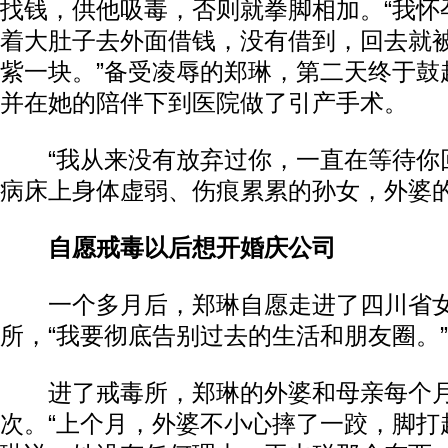
找钱，供他吸毒，否则就拳脚相加。“我怀
着大肚子去外面借钱，没有借到，回去就
紫一块。”备受凌辱的郑琳，第二天终于鼓
并在她的陪伴下到医院做了引产手术。
“我从来没有放弃过你，一直在等待你回
病床上身体虚弱、伤痕累累的孙女，外婆
自愿戒毒以后想开婚庆公司
一个多月后，郑琳自愿走进了四川省女
所，“我要彻底告别过去的生活和朋友圈。”
进了戒毒所，郑琳的外婆和母亲每个月
次。“上个月，外婆不小心摔了一跤，脚打