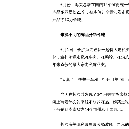
6月份，海关总署在国内14个省份统一
冻品犯罪团伙21个，初步估计全案涉及走
产品等10万余吨。
来源不明的冻品分销各地
6月1日，长沙海关破获一起特大走私冻
伙，查扣涉嫌走私冻牛肉、冻鸭脖、冻鸡爪等
年来查获的最大宗走私冻品案。
“太臭了，整整一车厢，打开门差点吐了
当天在长沙共发现了3个用来存放这些走私
装上写着外文的来源不明的冻品。黎某走私
面分销到湖南省内14个市州和全国各地。
长沙海关缉私局副局长杨波说，走私的冻