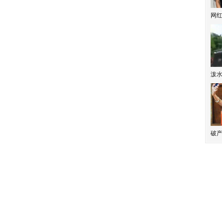
网
泼
破产