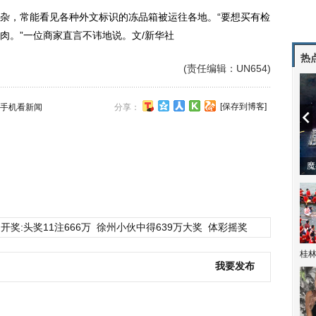
，常能看见各种外文标识的冻品箱被运往各地。“要想买有检
肉。”一位商家直言不讳地说。文/新华社
热
(责任编辑：UN654)
[保存到博客]
手机看新闻
分享：
潼体验爱情哲学
南方有乔木 | “科创CP”渐入佳境
魔
开奖:头奖11注666万
徐州小伙中得639万大奖
体彩摇奖
桂林
我要发布