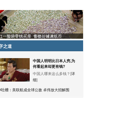
字之道
中国人明明比日本人穷,为
何看起来却更有钱?
中国人哪来这么多钱？[
详
细
]
神吐槽：
美联航成全球公敌 卓伟放大招解围