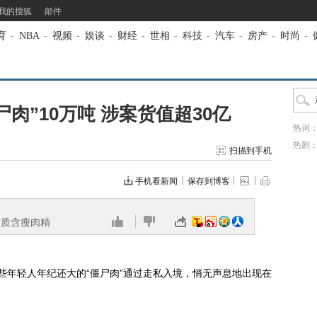
我的搜狐
邮件
育
-
NBA
-
视频
-
娱谈
-
财经
-
世相
-
科技
-
汽车
-
房产
-
时尚
-
尸肉”10万吨 涉案货值超30亿
热词
热剧
扫描到手机
手机看新闻
保存到博客
变质含瘦肉精
一些年轻人年纪还大的“僵尸肉”通过走私入境，悄无声息地出现在