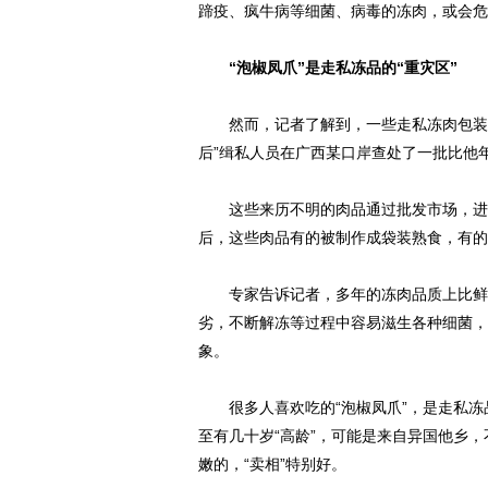
蹄疫、疯牛病等细菌、病毒的冻肉，或会危
“泡椒凤爪”是走私冻品的“重灾区”
然而，记者了解到，一些走私冻肉包装上的
后”缉私人员在广西某口岸查处了一批比他年
这些来历不明的肉品通过批发市场，进入
后，这些肉品有的被制作成袋装熟食，有的
专家告诉记者，多年的冻肉品质上比鲜肉
劣，不断解冻等过程中容易滋生各种细菌，
象。
很多人喜欢吃的“泡椒凤爪”，是走私冻品
至有几十岁“高龄”，可能是来自异国他乡
嫩的，“卖相”特别好。