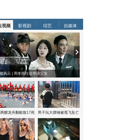
点视频
影视剧
综艺
自媒体
都风云 | 周冬雨任达华演父女
两艘龙舟翻船致17死
男子玩大摆锤被甩飞坠亡