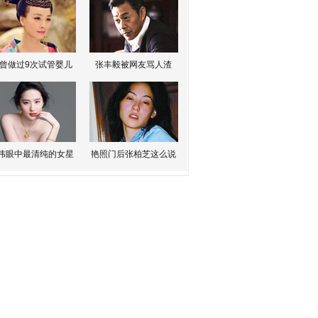
曾做过9次试管婴儿
张丰毅被网友骂人渣
伟眼中最清纯的女星
艳照门后张柏芝这么说