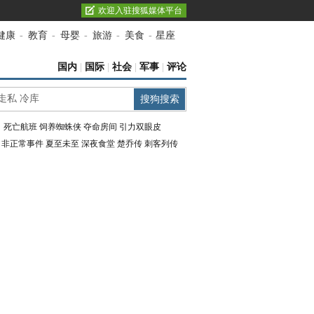
欢迎入驻搜狐媒体平台
健康
-
教育
-
母婴
-
旅游
-
美食
-
星座
国内
|
国际
|
社会
|
军事
|
评论
：
死亡航班
饲养蜘蛛侠
夺命房间
引力双眼皮
：
非正常事件
夏至未至
深夜食堂
楚乔传
刺客列传