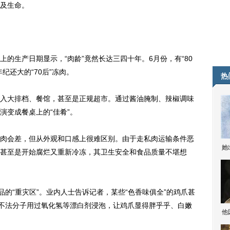
及生命。
生产日期显示，“肉龄”竟然长达三四十年。6月份，有“80
纪还大的“70后”冻肉。
热
大排档、餐馆，甚至是正规超市。通过酱油腌制、辣椒调味
演变成餐桌上的“佳肴”。
会差，但从外观和口感上很难区别。由于走私肉运输条件恶
她
甚至是开始腐烂又重新冷冻，其卫生安全和食品质量不堪想
的“重灾区”。业内人士告诉记者，某些“色香味俱全”的鸡爪甚
，不法分子用过氧化氢等漂白剂浸泡，让鸡爪显得胖乎乎、白嫩
他