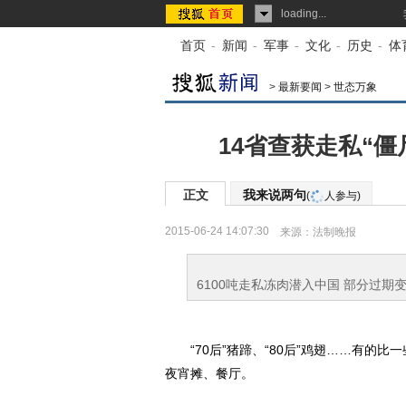
loading...
首页
-
新闻
-
军事
-
文化
-
历史
-
体
>
最新要闻
>
世态万象
14省查获走私“僵
正文
我来说两句
(
人参与)
2015-06-24 14:07:30
来源：
法制晚报
6100吨走私冻肉潜入中国 部分过期
“70后”猪蹄、“80后”鸡翅……有的比
夜宵摊、餐厅。