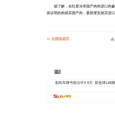
据了解，在红星冷库国产肉和进口肉掺杂
疫证明的肉就买国产肉，要想便宜就买进口
动物系恋人啊 | 钟欣
广告
彩民车牌号投注中3.9万
双色球148期