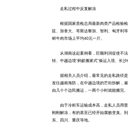
走私过程中反复解冻
根据国家质检总局最新肉类产品检验检疫
廷、加拿大、哥斯达黎加、智利、匈牙利等
鲜牛肉市场上平均40元一斤。
从湖南这起案例看，巨额利润促使不法商
转、中越边境“蚂蚁搬家式”偷运入境、长
据相关人员介绍，最常见的走私路径是：
发往越南海防，在中越边境的芒街拆解，雇
由几十个边民搬运，一两个小时就能搬完。
由于冷柜车运输成本高，走私人员用普通
刚刚解冻，有的甚至已经开始腐败变臭。到
东、四川、重庆等地。