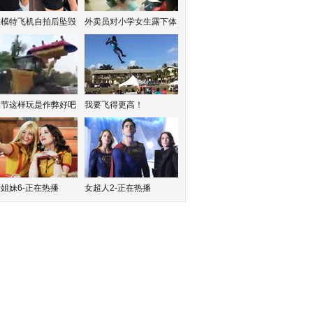
红模特飞机自拍后坠毁
外卖员对小学女生露下体
水节这样玩是作弊好吧
我要飞得更高！
姐妹6-正在热播
女超人2-正在热播