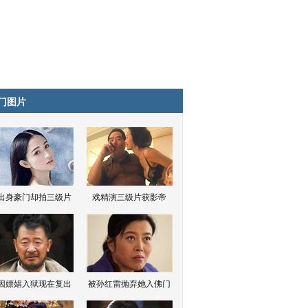
门图片
出身豪门却拍三级片
戏精演三级片获影帝
因嫖娼入狱现在复出
被孙红雷抛弃她入佛门