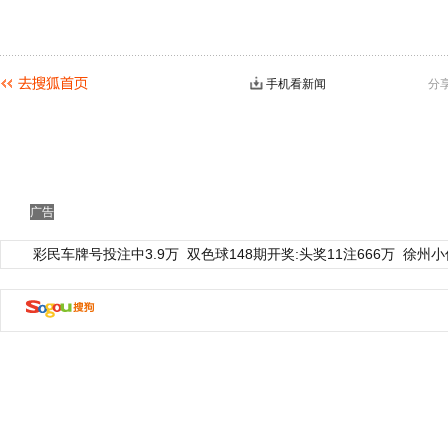
手机看新闻
分
广告
动物系恋人啊 | 钟欣潼体验爱情哲学
南方
彩民车牌号投注中3.9万
双色球148期开奖:头奖11注666万
徐州小