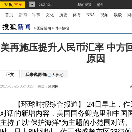
loading...
我的搜狐
邮件
首页
-
新闻
-
军事
-
文化
-
历史
-
体育
-
NBA
-
视频
-
娱谈
-
财
>
国际要闻
>
时事快报
美再施压提升人民币汇率 中方
原因
正文
我来说两句
(
人参与)
2015-06-25 05:43:27
来源：
环球网
【环球时报综合报道】 24日早上，作
对话的新增内容，美国国务卿克里和中国
主持了以“保护海洋”为主题的小范围对话
时，早上8时刚过，位于华盛顿市区23街