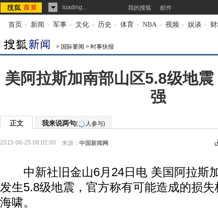
loading...
我的搜狐
邮件
首页
-
新闻
-
军事
-
文化
-
历史
-
体育
-
NBA
-
视频
-
娱谈
-
财
>
国际要闻
>
时事快报
美阿拉斯加南部山区5.8级地震
强
正文
我来说两句
(
人参与)
2015-06-25 08:02:00
来源：
中国新闻网
中新社旧金山6月24日电 美国阿拉斯加
发生5.8级地震，官方称有可能造成的损
海啸。