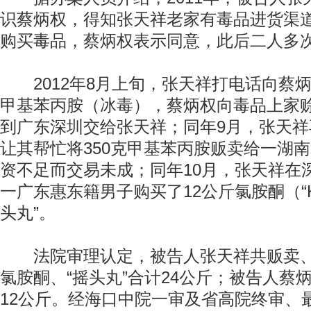
识蔡炳权，得知张天祥老家有毒品进货渠
购买毒品，蔡炳权表示同意，此后二人多
2012年8月上旬，张天祥打电话向蔡炳
甲基苯丙胺（冰毒），蔡炳权向毒品上家
到广东深圳交给张天祥；同年9月，张天
让其帮忙将350克甲基苯丙胺贩卖给一湖
资不足而交易未成；同年10月，张天祥在
一广东惠东籍男子购买了12公斤氯胺酮（“K
头丸”。
法院审理认定，被告人张天祥共贩卖、
氯胺酮、“摇头丸”合计24公斤；被告人蔡
12公斤。经海口中院一审及省高院终审、