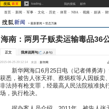
loading...
我的搜狐
邮件
首页
-
新闻
-
军事
-
文化
-
历史
-
体育
-
NBA
-
视频
-
娱谈
-
财
>
最新要闻
>
世态万象
海南：两男子贩卖运输毒品36
正文
我来说两句
(
人参与)
2015-06-25 20:12:14
来源：
新华网
新华网海口6月25日电（记者傅勇涛）
获悉，被告人张天祥、蔡炳权等人因贩卖、
非法持有枪支罪，经最高人民法院核准执行
场，执行枪决。
据办案人员介绍，2011年，被告人张