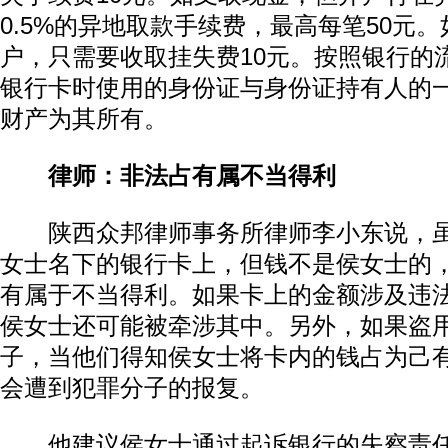
0.5%的异地取款手续费，最高每笔50元
户，只需要收取挂失费10元。按照银行的
银行卡时使用的身份证与身份证持有人的
财产为其所有。
律师：非法占有属不当得利
陕西众邦律师事务所律师李小东说，虽
动物系恋人啊 | 钟欣潼体验爱情哲学
南方
女士名下的银行卡上，但钱不是侯女士的
有属于不当得利。如果卡上的金额涉及违
侯女士还可能被牵涉其中。另外，如果盗
子，当他们得知侯女士将卡内的钱占为己
会遭到犯罪分子的报复。
他建议侯女士通过起诉银行的失察责任