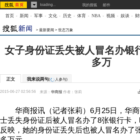
loading...
我的搜狐
邮件
首页
-
新闻
-
军事
-
文化
-
历史
-
体育
-
NBA
-
视频
-
娱谈
-
财
>
最新要闻
>
世态万象
女子身份证丢失被人冒名办银行
多万
正文
我来说两句
(
人参与)
2015-06-27 02:56:56
来源：
华商报
作者：张莉
华商报讯（记者张莉）6月25日，华商
士丢失身份证后被人冒名办了8张银行卡
反映，她的身份证丢失后也被人冒名办了张
多万元。