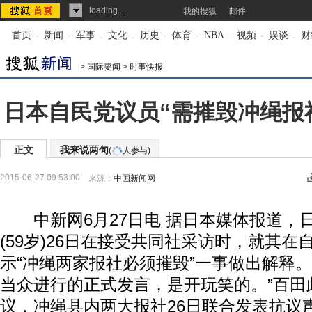
loading...
我的搜狐
邮件
首页
-
新闻
-
军事
-
文化
-
历史
-
体育
-
NBA
-
视频
-
娱谈
-
财
>
国际要闻
>
时事快报
日本自民党议员“需摧毁冲绳报
正文
我来说两句
(
人参与)
2015-06-27 09:53:00
来源：
中国新闻网
中新网6月27日电 据日本媒体报道，
(59岁)26日在接受共同社采访时，就其
示“冲绳两家报社必须摧毁”一事做出解释。
当众进行的正式发言，是开玩笑的。”百田
议，冲绳县内两大报社26日联合发表抗议