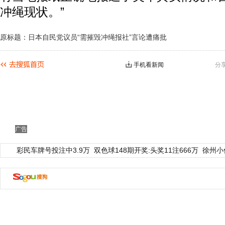
冲绳现状。”
原标题：日本自民党议员“需摧毁冲绳报社”言论遭痛批
手机看新闻
分
动物系恋人啊 | 钟欣潼体验爱情哲学
南方
广告
彩民车牌号投注中3.9万
双色球148期开奖:头奖11注666万
徐州小