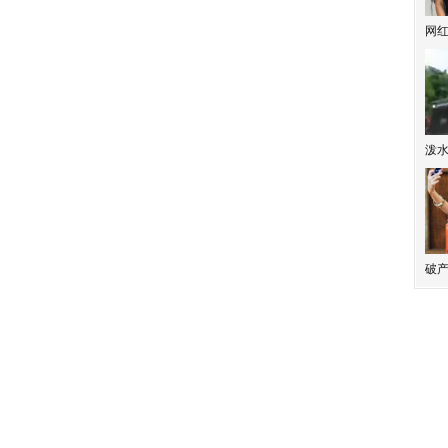
网
泼
破产