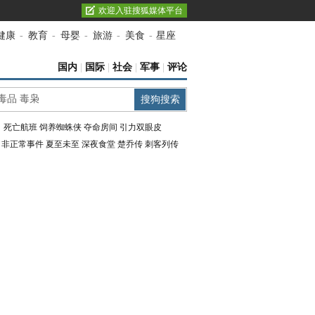
欢迎入驻搜狐媒体平台
健康
-
教育
-
母婴
-
旅游
-
美食
-
星座
国内
|
国际
|
社会
|
军事
|
评论
：
死亡航班
饲养蜘蛛侠
夺命房间
引力双眼皮
：
非正常事件
夏至未至
深夜食堂
楚乔传
刺客列传