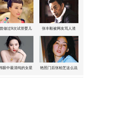
曾做过9次试管婴儿
张丰毅被网友骂人渣
伟眼中最清纯的女星
艳照门后张柏芝这么说