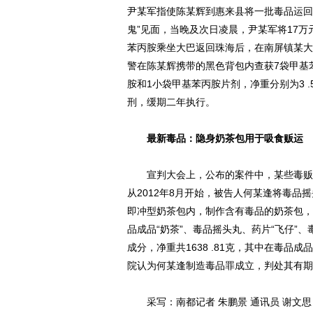
尹某军指使陈某辉到惠来县将一批毒品运回
鬼”见面，当晚及次日凌晨，尹某军将17万
苯丙胺乘坐大巴返回珠海后，在南屏镇某大
警在陈某辉携带的黑色背包内查获7袋甲基苯丙
胺和1小袋甲基苯丙胺片剂，净重分别为3 .
刑，缓期二年执行。
最新毒品：隐身奶茶包用于吸食贩运
宣判大会上，公布的案件中，某些毒贩运
从2012年8月开始，被告人何某逢将毒品
即冲型奶茶包内，制作含有毒品的奶茶包，
品成品“奶茶”、毒品摇头丸、药片“飞仔”
成分，净重共1638 .81克，其中在毒品成
院认为何某逢制造毒品罪成立，判处其有期
采写：南都记者 朱鹏景 通讯员 谢文思