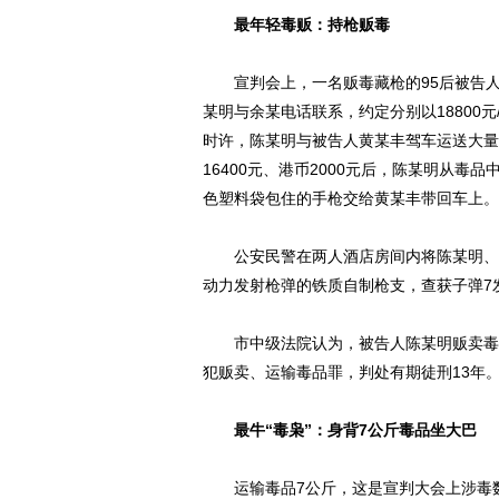
最年轻毒贩：持枪贩毒
宣判会上，一名贩毒藏枪的95后被告人被
某明与余某电话联系，约定分别以18800元
时许，陈某明与被告人黄某丰驾车运送大量
16400元、港币2000元后，陈某明从
色塑料袋包住的手枪交给黄某丰带回车上。
公安民警在两人酒店房间内将陈某明、黄
动力发射枪弹的铁质自制枪支，查获子弹7
市中级法院认为，被告人陈某明贩卖毒品
犯贩卖、运输毒品罪，判处有期徒刑13年
最牛“毒枭”：身背7公斤毒品坐大巴
运输毒品7公斤，这是宣判大会上涉毒数量