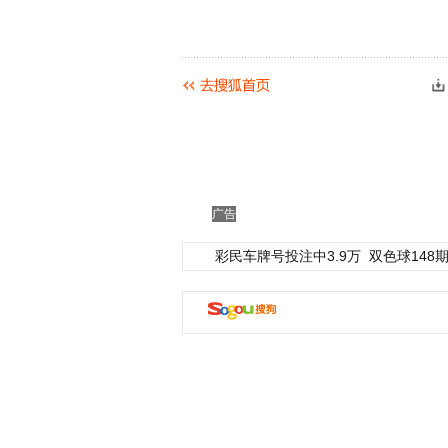
广告
彩民车牌号投注中3.9万
双色球148期