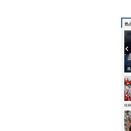
热
潼体验爱情哲学
南方有乔木 | “科创CP”渐入佳境
魔
桂林