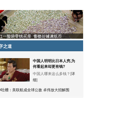
字之道
中国人明明比日本人穷,为
何看起来却更有钱?
中国人哪来这么多钱？[
详
细
]
神吐槽：
美联航成全球公敌 卓伟放大招解围