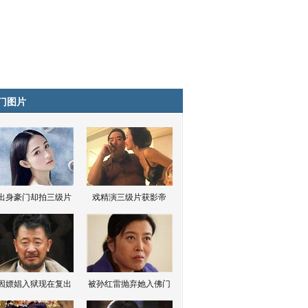
门图片
出身豪门却拍三级片
戏精演三级片获影帝
因嫖娼入狱现在复出
被孙红雷抛弃她入佛门