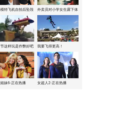
红模特飞机自拍后坠毁
外卖员对小学女生露下体
水节这样玩是作弊好吧
我要飞得更高！
姐妹6-正在热播
女超人2-正在热播