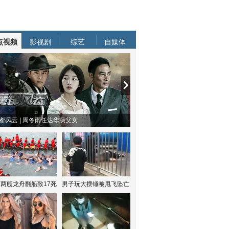
点视频
影视剧
综艺
自媒体
都风云 | 周冬雨任达华演父女
两艘龙舟翻船致17死
男子玩大摆锤被甩飞坠亡