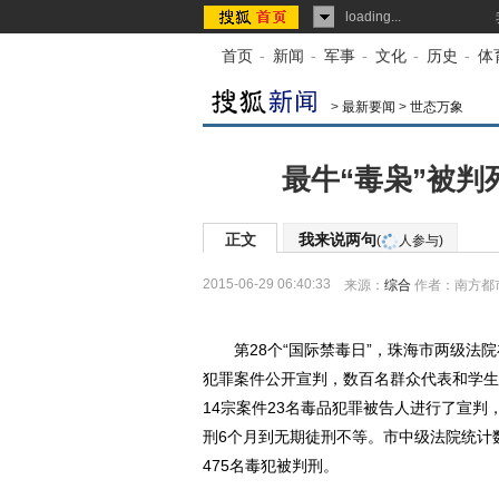
loading...
首页
-
新闻
-
军事
-
文化
-
历史
-
体
>
最新要闻
>
世态万象
最牛“毒枭”被判
正文
我来说两句
(
人参与)
2015-06-29 06:40:33
来源：
综合
作者：南方都
第28个“国际禁毒日”，珠海市两级法院
犯罪案件公开宣判，数百名群众代表和学生
14宗案件23名毒品犯罪被告人进行了宣判
刑6个月到无期徒刑不等。市中级法院统计
475名毒犯被判刑。