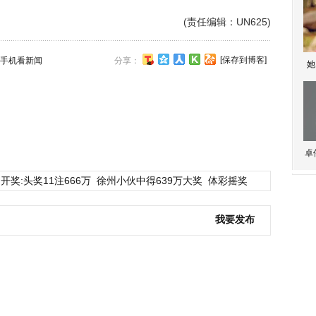
(责任编辑：UN625)
[保存到博客]
手机看新闻
分享：
她
卓
开奖:头奖11注666万
徐州小伙中得639万大奖
体彩摇奖
我要发布