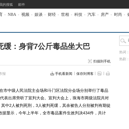
我的搜狐
邮件
育
-
NBA
-
视频
-
娱谈
-
财经
-
世相
-
科技
-
汽车
-
房产
-
时尚
-
死缓：身背7公斤毒品坐大巴
热词
热剧
扫描到手机
市报
手机看新闻
保存到博客
在市中级人民法院主会场和斗门区法院分会场分别举行了毒品
代表出席旁听了宣判大会。宣判大会上，珠海市两级法院共对
，其中2人被判死刑，3人被判死缓，其余被告人分别被判有期徒
数据显示，今年上半年，全市毒品案件生效判决434件，共计