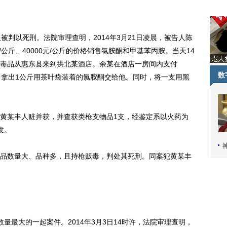
判以死刑。法院审理查明，2014年3月21日凌晨，被告人陈
/公斤、40000元/公斤的价格销售氯胺酮和甲基苯丙胺。当天14
毒品从惠东县来到拱北某酒店。余某在酒店一房间内支付
数
毒品中拿出1公斤用茶叶袋装着的氯胺酮交给他。同时，将一支用黑
某丰人赃并获，并查获类枪支物品1支，经鉴定系以火药为
发。
数量大、品种多，且持枪贩毒，判处其死刑。同案犯黄某丰
。
最大的一起案件。2014年3月3日14时许，法院审理查明，