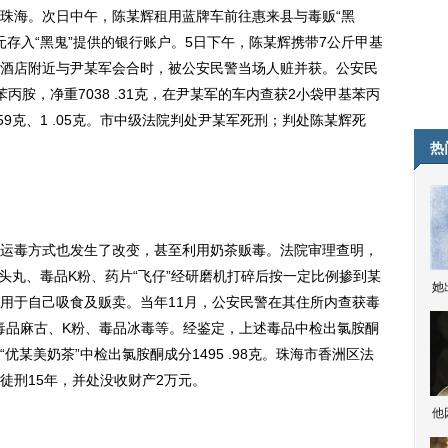
珠海。次日中午，陈某辉租用蓝牌车前往惠来县与毒贩“黑
元存入“黑鬼”提供的银行账户。5日下午，陈某辉携带7公斤甲基
酒店附近与尹某军会合时，被公安民警当场人赃并获。公安民
胺，净重7038 .31克，在尹某军的车内查获2小袋甲基苯丙
59克、1 .05克。市中级法院判处尹某军死刑；判处陈某辉死
热
毒方式也发生了改变，甚至利用奶茶贩毒。法院审理查明，
摇头丸、毒品K粉、药片“飞仔”经研磨机打碎后按一定比例掺到某
她
用于自己吸食及贩卖。当年11月，公安民警在其住所内查获毒
、毒品麻古、K粉、毒品冰毒等。经鉴定，上述毒品中检出氯胺酮
品“优某美奶茶”中检出氯胺酮成分1495 .98克。珠海市香洲区法
徒刑15年，并处没收财产2万元。
他