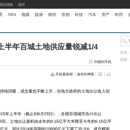
我的搜狐
邮件
育
-
NBA
-
视频
-
娱谈
-
财经
-
世相
-
科技
-
汽车
-
房产
-
时尚
-
半年百城土地供应量锐减1/4
热词
热剧
扫描到手机
手机看新闻
保存到博客
续回暖，成交量也不断上升，但地方政府的土地出让收入却
5年上半年（截止到6月29日），全国百强城市合计出让
969宗。土地出让面积由去年的8.15亿平方米降至今年的6.15亿平
7亿元，同比2014年同期的10890亿元下调了35.5%。成交楼面