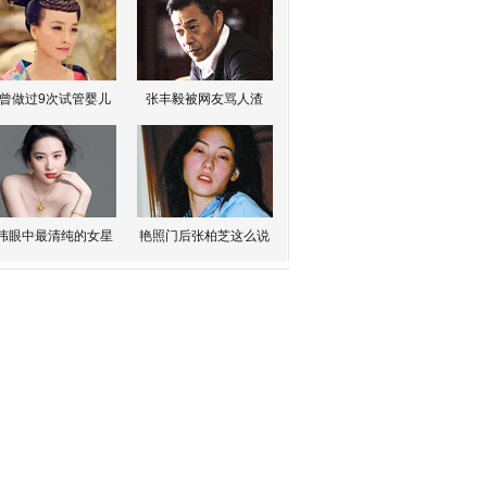
曾做过9次试管婴儿
张丰毅被网友骂人渣
伟眼中最清纯的女星
艳照门后张柏芝这么说