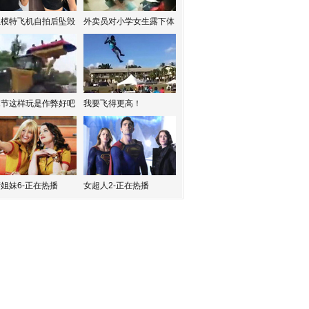
红模特飞机自拍后坠毁
外卖员对小学女生露下体
水节这样玩是作弊好吧
我要飞得更高！
姐妹6-正在热播
女超人2-正在热播