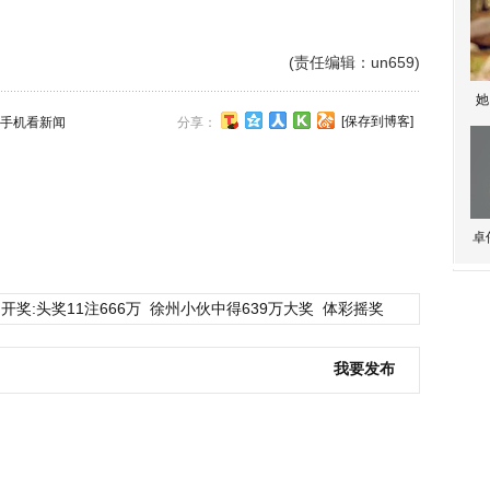
(责任编辑：un659)
她
[保存到博客]
手机看新闻
分享：
卓
开奖:头奖11注666万
徐州小伙中得639万大奖
体彩摇奖
我要发布