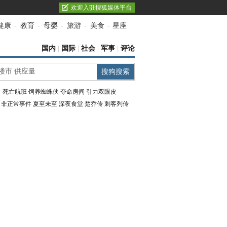
欢迎入驻搜狐媒体平台
健康
-
教育
-
母婴
-
旅游
-
美食
-
星座
国内
|
国际
|
社会
|
军事
|
评论
：
死亡航班
饲养蜘蛛侠
夺命房间
引力双眼皮
：
非正常事件
夏至未至
深夜食堂
楚乔传
刺客列传