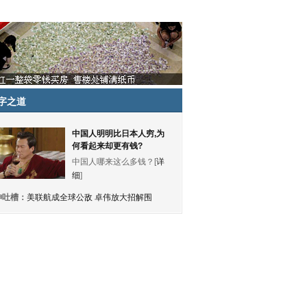
字之道
中国人明明比日本人穷,为
何看起来却更有钱?
中国人哪来这么多钱？[
详
细
]
神吐槽：
美联航成全球公敌 卓伟放大招解围