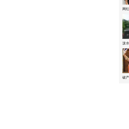
网
泼
破产