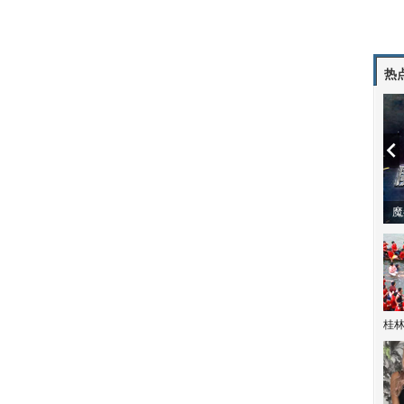
热
潼体验爱情哲学
南方有乔木 | “科创CP”渐入佳境
魔
桂林