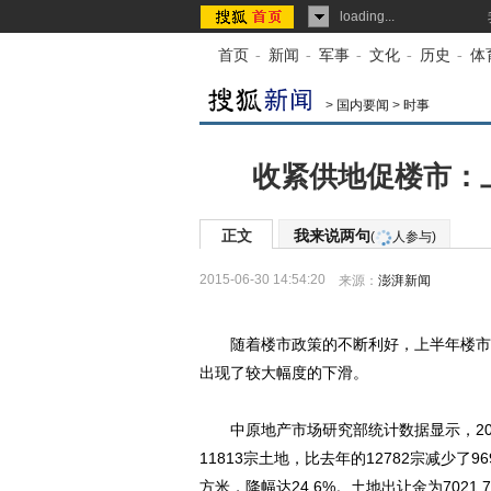
loading...
首页
-
新闻
-
军事
-
文化
-
历史
-
体
>
国内要闻
>
时事
收紧供地促楼市：上
正文
我来说两句
(
人参与)
2015-06-30 14:54:20
来源：
澎湃新闻
随着楼市政策的不断利好，上半年楼市持
出现了较大幅度的下滑。
中原地产市场研究部统计数据显示，201
11813宗土地，比去年的12782宗减少了
方米，降幅达24.6%。土地出让金为7021.