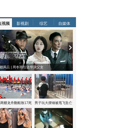
点视频
影视剧
综艺
自媒体
都风云 | 周冬雨任达华演父女
两艘龙舟翻船致17死
男子玩大摆锤被甩飞坠亡