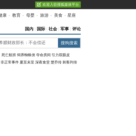
欢迎入驻搜狐媒体平台
健康
-
教育
-
母婴
-
旅游
-
美食
-
星座
国内
|
国际
|
社会
|
军事
|
评论
：
死亡航班
饲养蜘蛛侠
夺命房间
引力双眼皮
：
非正常事件
夏至未至
深夜食堂
楚乔传
刺客列传