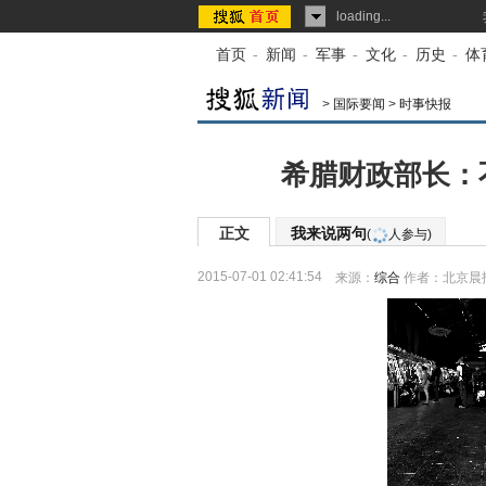
loading...
首页
-
新闻
-
军事
-
文化
-
历史
-
体
>
国际要闻
>
时事快报
希腊财政部长：
正文
我来说两句
(
人参与)
2015-07-01 02:41:54
来源：
综合
作者：北京晨