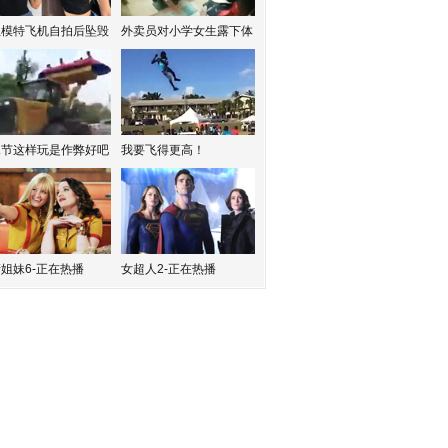
红模特飞机自拍后坠毁
外卖员对小学女生露下体
水节这样玩是作弊好吧
我要飞得更高！
姐妹6-正在热播
女超人2-正在热播