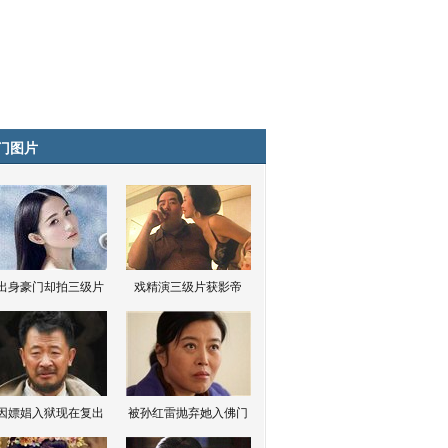
门图片
出身豪门却拍三级片
戏精演三级片获影帝
因嫖娼入狱现在复出
被孙红雷抛弃她入佛门