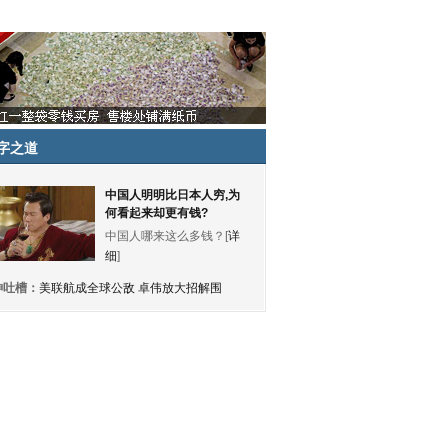
字之道
中国人明明比日本人穷,为
何看起来却更有钱?
中国人哪来这么多钱？[
详
细
]
神吐槽：
美联航成全球公敌 卓伟放大招解围