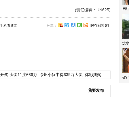
网
(责任编辑：UN625)
[保存到博客]
手机看新闻
分享：
泼
开奖:头奖11注666万
徐州小伙中得639万大奖
体彩摇奖
破产
我要发布