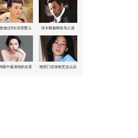
曾做过9次试管婴儿
张丰毅被网友骂人渣
伟眼中最清纯的女星
艳照门后张柏芝这么说