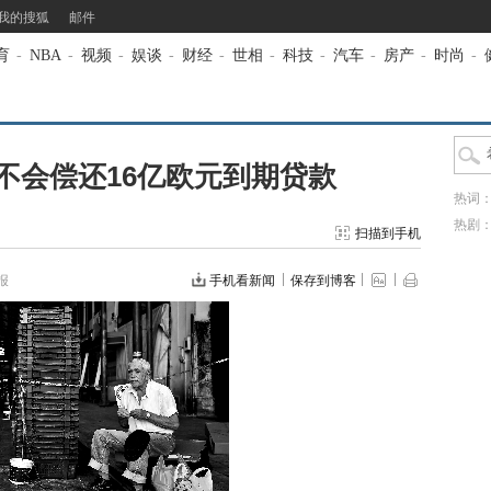
我的搜狐
邮件
育
-
NBA
-
视频
-
娱谈
-
财经
-
世相
-
科技
-
汽车
-
房产
-
时尚
-
不会偿还16亿欧元到期贷款
热词
热剧
扫描到手机
报
手机看新闻
保存到博客