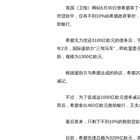
英国《卫报》网站6月30日替希腊算了
些贷款中，仅有不到10%由希腊政府掌控
助银行。
希腊无力偿还3100亿欧元的债务后，于20
年2月，国际援助方“三驾马车”，即欧盟
助，规模为1300亿欧元。
根据援助方与希腊达成的协议，希腊201
减记。
不过，为了促成这1000亿欧元债务减记
而后，希腊拿出482亿欧元救助银行，又支
最后算来，只剩下不到10%的救助贷款
目前，希腊负债总额为3200亿欧元，其中