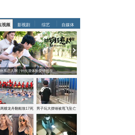
点视频
影视剧
综艺
自媒体
物系恋人啊 | 钟欣潼体验爱情哲学
南方有乔木 | “科创CP”渐入佳境
两艘龙舟翻船致17死
男子玩大摆锤被甩飞坠亡