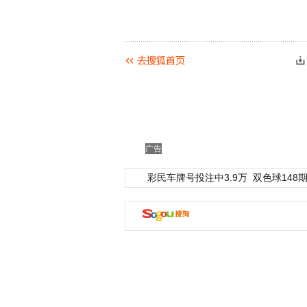
广告
彩民车牌号投注中3.9万
双色球148期