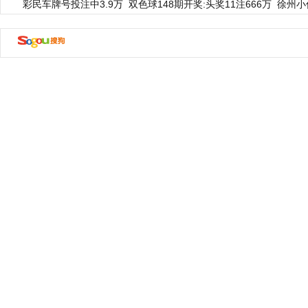
彩民车牌号投注中3.9万
双色球148期开奖:头奖11注666万
徐州小
动物系恋人啊 | 钟欣潼体验爱情哲学
南方