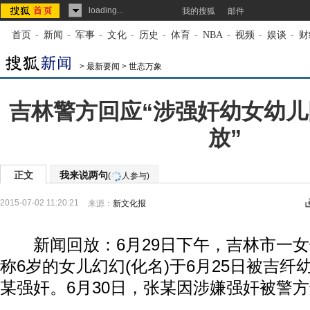
loading...
我的搜狐
邮件
首页
-
新闻
-
军事
-
文化
-
历史
-
体育
-
NBA
-
视频
-
娱谈
-
财
>
最新要闻
>
世态万象
吉林警方回应“涉强奸幼女幼
放”
正文
我来说两句
(
人参与)
2015-07-02 11:20:21
来源：
新文化报
新闻回放：6月29日下午，吉林市一女
称6岁的女儿幻幻(化名)于6月25日被吉
某强奸。6月30日，张某因涉嫌强奸被警