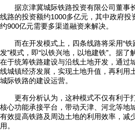
据京津冀城际铁路投资有限公司董事长
线路的投资额约1000多亿元，其中政府投
约900亿元需要多渠道融资来解决。
而在开发模式上，四条线路将采用“铁
发”模式，即“以铁兴地，以地建铁”。据了
在于统筹铁路建设与沿线土地开发，通过
线城镇经济发展，实现土地升值，再利用
城际铁路的建设运营。
更有分析认为，这种模式不仅有利于打
核心功能承接平台，带动天津、河北等地
有效提高铁路及周边土地的利用效率，减
用。