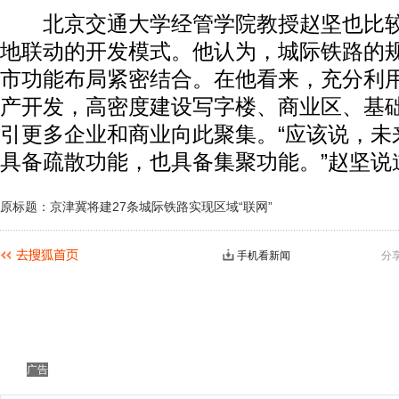
北京交通大学经管学院教授赵坚也比较
地联动的开发模式。他认为，城际铁路的
市功能布局紧密结合。在他看来，充分利
产开发，高密度建设写字楼、商业区、基
引更多企业和商业向此聚集。“应该说，未
具备疏散功能，也具备集聚功能。”赵坚说
原标题：京津冀将建27条城际铁路实现区域“联网”
手机看新闻
分
广告