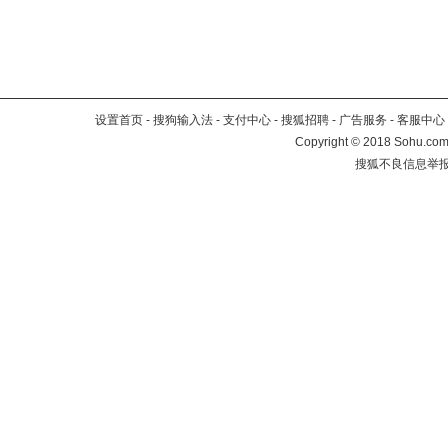
设置首页
-
搜狗输入法
-
支付中心
-
搜狐招聘
-
广告服务
-
客服中心
Copyright
©
2018 Sohu.com 
搜狐不良信息举