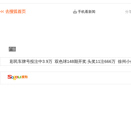
手机看新闻
分
广告
彩民车牌号投注中3.9万
双色球148期开奖:头奖11注666万
徐州小