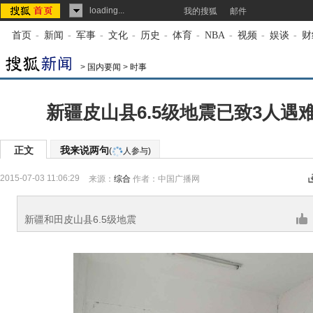
loading...
我的搜狐
邮件
首页
-
新闻
-
军事
-
文化
-
历史
-
体育
-
NBA
-
视频
-
娱谈
-
财
>
国内要闻
>
时事
新疆皮山县6.5级地震已致3人遇
正文
我来说两句
(
人参与)
2015-07-03 11:06:29
来源：
综合
作者：中国广播网
新疆和田皮山县6.5级地震