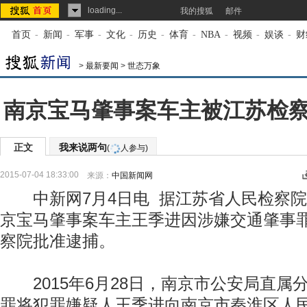
loading...
我的搜狐
邮件
首页
-
新闻
-
军事
-
文化
-
历史
-
体育
-
NBA
-
视频
-
娱谈
-
财
>
最新要闻
>
世态万象
南京宝马肇事案车主被江苏检
正文
我来说两句
(
人参与)
2015-07-04 18:33:00
来源：
中国新闻网
中新网7月4日电 据江苏省人民检察院
京宝马肇事案车主王季进因涉嫌交通肇事
察院批准逮捕。
2015年6月28日，南京市公安局直属
罪将犯罪嫌疑人王季进向南京市秦淮区人