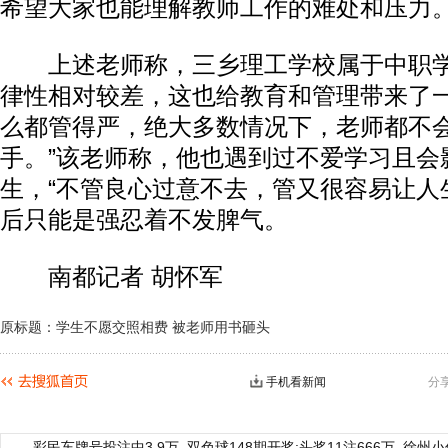
希望大家也能理解教师工作的难处和压力
上述老师称，三乡理工学校属于中职学
律性相对较差，这也给教育和管理带来了一
么都管得严，绝大多数情况下，老师都不
手。”该老师称，他也遇到过不爱学习且会
生，“不管良心过意不去，管又很容易让人
后只能是强忍着不发脾气。
南都记者 胡怀军
原标题：学生不愿交照相费 被老师用书砸头
手机看新闻
分
彩民车牌号投注中3.9万
双色球148期开奖:头奖11注666万
徐州小