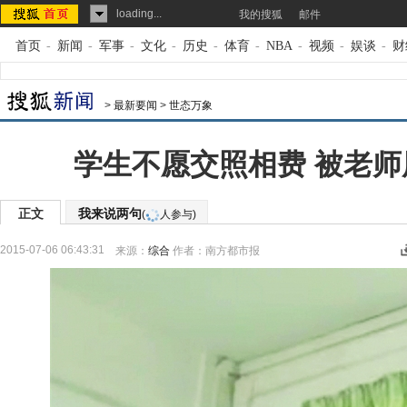
loading...
我的搜狐
邮件
首页
-
新闻
-
军事
-
文化
-
历史
-
体育
-
NBA
-
视频
-
娱谈
-
财
>
最新要闻
>
世态万象
学生不愿交照相费 被老师
正文
我来说两句
(
人参与)
2015-07-06 06:43:31
来源：
综合
作者：南方都市报