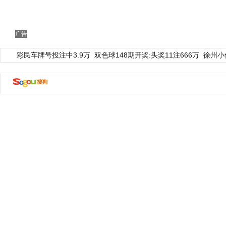
广告
彩民车牌号投注中3.9万
双色球148期开奖:头奖11注666万
徐州小
动物系恋人啊 | 钟欣潼体验爱情哲学
南方