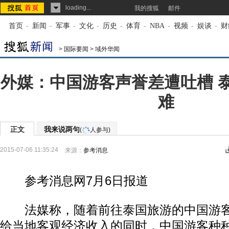
loading...
我的搜狐
邮件
首页
-
新闻
-
军事
-
文化
-
历史
-
体育
-
NBA
-
视频
-
娱谈
-
财
>
国际要闻
>
域外华闻
外媒：中国游客声誉差遭吐槽 
难
正文
我来说两句
(
人参与)
2015-07-06 11:35:24
来源：
参考消息
参考消息网7月6日报道
法媒称，随着前往泰国旅游的中国游客
给当地客观经济收入的同时，中国游客种