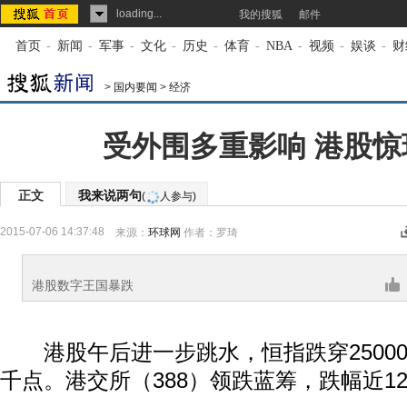
loading...
我的搜狐
邮件
首页
-
新闻
-
军事
-
文化
-
历史
-
体育
-
NBA
-
视频
-
娱谈
-
财
>
国内要闻
>
经济
受外围多重影响 港股惊
正文
我来说两句
(
人参与)
2015-07-06 14:37:48
来源：
环球网
作者：罗琦
港股数字王国暴跌
港股午后进一步跳水，恒指跌穿2500
千点。港交所（388）领跌蓝筹，跌幅近1