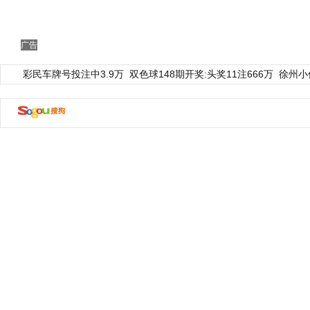
广告
彩民车牌号投注中3.9万
双色球148期开奖:头奖11注666万
徐州小
动物系恋人啊 | 钟欣潼体验爱情哲学
南方