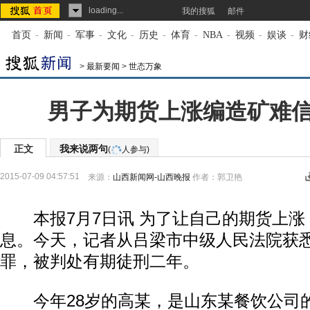
loading...
我的搜狐
邮件
首页
-
新闻
-
军事
-
文化
-
历史
-
体育
-
NBA
-
视频
-
娱谈
-
财
>
最新要闻
>
世态万象
男子为期货上涨编造矿难
正文
我来说两句
(
人参与)
2015-07-09 04:57:51
来源：
山西新闻网-山西晚报
作者：郭卫艳
本报7月7日讯 为了让自己的期货上涨
息。今天，记者从吕梁市中级人民法院获
罪，被判处有期徒刑二年。
今年28岁的高某，是山东某餐饮公司的员