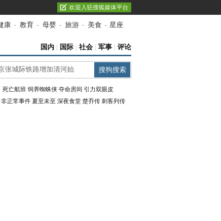
欢迎入驻搜狐媒体平台
健康
-
教育
-
母婴
-
旅游
-
美食
-
星座
国内
|
国际
|
社会
|
军事
|
评论
：
死亡航班
饲养蜘蛛侠
夺命房间
引力双眼皮
：
非正常事件
夏至未至
深夜食堂
楚乔传
刺客列传