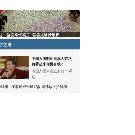
字之道
中国人明明比日本人穷,为
何看起来却更有钱?
中国人哪来这么多钱？[
详
细
]
神吐槽：
美联航成全球公敌 卓伟放大招解围