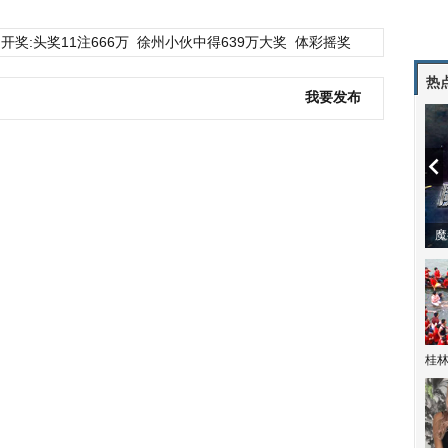
开奖:头奖11注666万
徐州小伙中得639万大奖
体彩摇奖
热
我要发布
潼体验爱情哲学
南方有乔木 | “科创CP”渐入佳境
魔
桂林