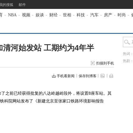
我的搜狐
邮件
育
-
NBA
-
视频
-
娱谈
-
财经
-
世相
-
科技
-
汽车
-
房产
-
时尚
-
清河始发站 工期约为4年半
热词
热剧
扫描到手机
手机看新闻
保存到博客
了之前已经获得批复的八达岭越岭段外，将设置8座车站。其
铁科院网站发布了《新建北京至张家口铁路环境影响报告