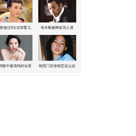
曾做过9次试管婴儿
张丰毅被网友骂人渣
伟眼中最清纯的女星
艳照门后张柏芝这么说