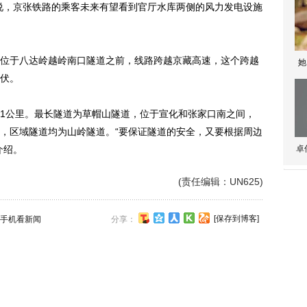
说，京张铁路的乘客未来有望看到官厅水库两侧的风力发电设施
于八达岭越岭南口隧道之前，线路跨越京藏高速，这个跨越
她
伏。
1公里。最长隧道为草帽山隧道，位于宣化和张家口南之间，
外，区域隧道均为山岭隧道。“要保证隧道的安全，又要根据周边
介绍。
卓
(责任编辑：UN625)
[保存到博客]
手机看新闻
分享：