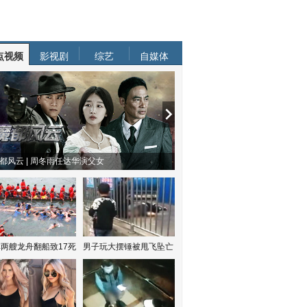
点视频
影视剧
综艺
自媒体
都风云 | 周冬雨任达华演父女
两艘龙舟翻船致17死
男子玩大摆锤被甩飞坠亡