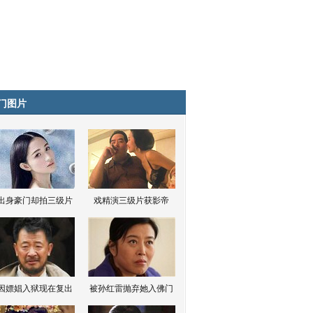
门图片
出身豪门却拍三级片
戏精演三级片获影帝
因嫖娼入狱现在复出
被孙红雷抛弃她入佛门