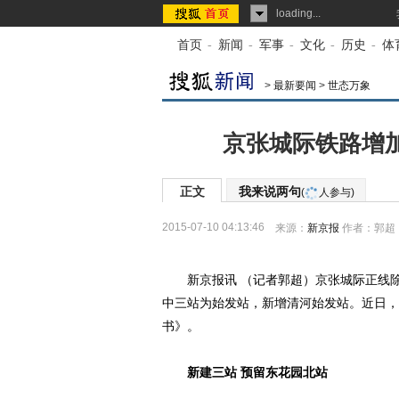
loading...
首页
-
新闻
-
军事
-
文化
-
历史
-
体
>
最新要闻
>
世态万象
京张城际铁路增加
正文
我来说两句
(
人参与)
2015-07-10 04:13:46
来源：
新京报
作者：郭超
新京报讯 （记者郭超）京张城际正线除
中三站为始发站，新增清河始发站。近日，
书》。
新建三站 预留东花园北站