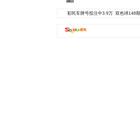
广告
彩民车牌号投注中3.9万
双色球148期
动物系恋人啊 | 钟欣