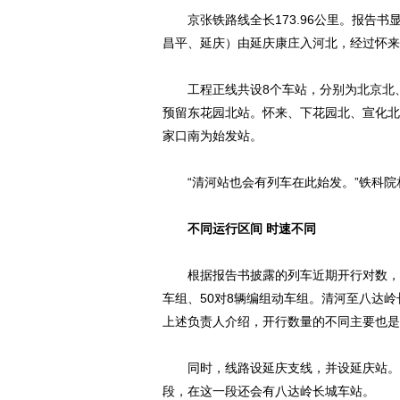
京张铁路线全长173.96公里。报告书
昌平、延庆）由延庆康庄入河北，经过怀来
工程正线共设8个车站，分别为北京北、
预留东花园北站。怀来、下花园北、宣化北
家口南为始发站。
“清河站也会有列车在此始发。”铁科院
不同运行区间 时速不同
根据报告书披露的列车近期开行对数，预计
车组、50对8辆编组动车组。清河至八达岭
上述负责人介绍，开行数量的不同主要也是
同时，线路设延庆支线，并设延庆站。不
段，在这一段还会有八达岭长城车站。