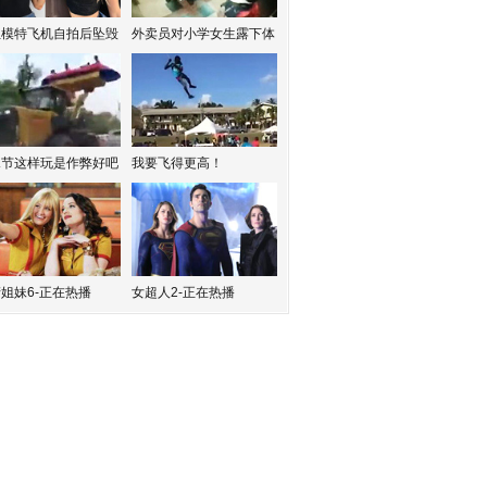
红模特飞机自拍后坠毁
外卖员对小学女生露下体
水节这样玩是作弊好吧
我要飞得更高！
姐妹6-正在热播
女超人2-正在热播