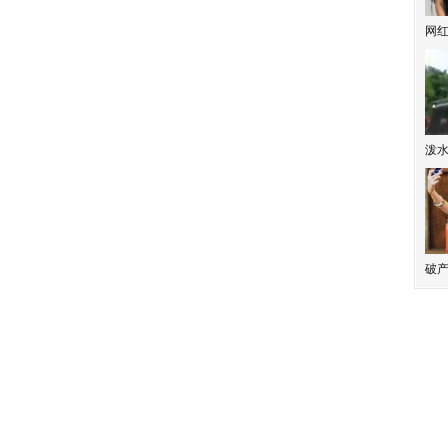
网
泼
破产