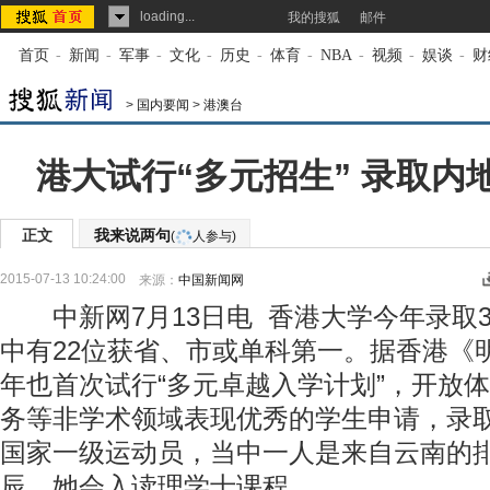
loading...
我的搜狐
邮件
首页
-
新闻
-
军事
-
文化
-
历史
-
体育
-
NBA
-
视频
-
娱谈
-
财
>
国内要闻
>
港澳台
港大试行“多元招生” 录取内
正文
我来说两句
(
人参与)
2015-07-13 10:24:00
来源：
中国新闻网
中新网7月13日电 香港大学今年录取3
中有22位获省、市或单科第一。据香港《
年也首次试行“多元卓越入学计划”，开放
务等非学术领域表现优秀的学生申请，录
国家一级运动员，当中一人是来自云南的
辰，她会入读理学士课程。