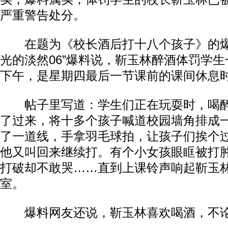
严重警告处分。
在题为《校长酒后打十八个孩子》的爆
光的淡然06”爆料说，靳玉林醉酒体罚学生
下午，是星期四最后一节课前的课间休息
帖子里写道：学生们正在玩耍时，喝醉
了过来，将十多个孩子喊道校园墙角排成
了一道线，手拿羽毛球拍，让孩子们挨个
他又叫回来继续打。有个小女孩眼眶被打
打破却不敢哭……直到上课铃声响起靳玉
室。
爆料网友还说，靳玉林喜欢喝酒，不论