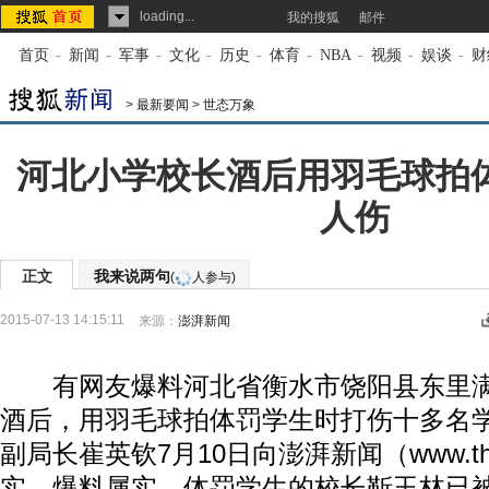
loading...
我的搜狐
邮件
首页
-
新闻
-
军事
-
文化
-
历史
-
体育
-
NBA
-
视频
-
娱谈
-
财
>
最新要闻
>
世态万象
河北小学校长酒后用羽毛球拍体
人伤
正文
我来说两句
(
人参与)
2015-07-13 14:15:11
来源：
澎湃新闻
有网友爆料河北省衡水市饶阳县东里满
酒后，用羽毛球拍体罚学生时打伤十多名
副局长崔英钦7月10日向澎湃新闻（www.thep
实，爆料属实，体罚学生的校长靳玉林已