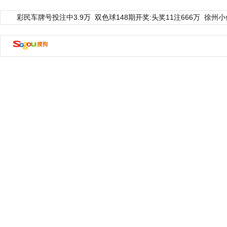
彩民车牌号投注中3.9万
双色球148期开奖:头奖11注666万
徐州小
动物系恋人啊 | 钟欣潼体验爱情哲学
南方