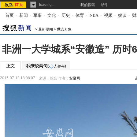
loading...
我的搜狐
邮件
首页
-
新闻
-
军事
-
文化
-
历史
-
体育
-
NBA
-
视频
-
娱谈
-
财
>
最新要闻
>
世态万象
非洲一大学城系“安徽造” 历时
正文
我来说两句
(
人参与)
2015-07-13 18:08:07
来源：
综合
作者：
安徽网