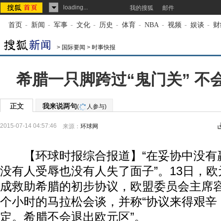
loading...
我的搜狐
邮件
首页
-
新闻
-
军事
-
文化
-
历史
-
体育
-
NBA
-
视频
-
娱谈
-
财
>
国际要闻
>
时事快报
希腊一只脚跨过“鬼门关” 不
正文
我来说两句
(
人参与)
2015-07-14 04:57:46
来源：
环球网
【环球时报综合报道】“在妥协中没有
没有人受辱也没有人失了面子”。13日，
成救助希腊的初步协议，欧盟委员会主席容
个小时的马拉松会谈，并称“协议来得艰辛
定。希腊不会退出欧元区”。