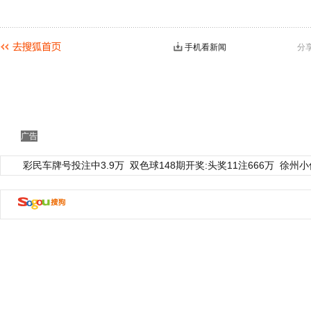
手机看新闻
分
广告
彩民车牌号投注中3.9万
双色球148期开奖:头奖11注666万
徐州小