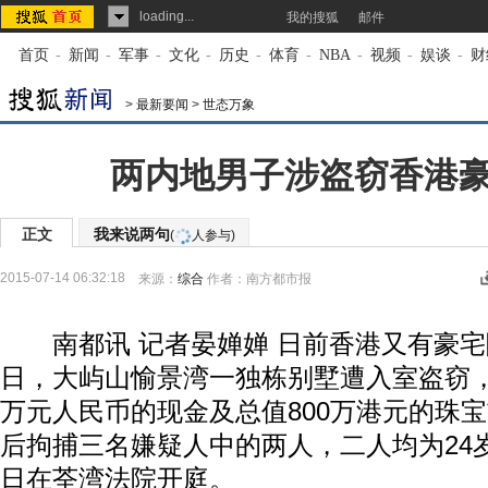
loading...
我的搜狐
邮件
首页
-
新闻
-
军事
-
文化
-
历史
-
体育
-
NBA
-
视频
-
娱谈
-
财
>
最新要闻
>
世态万象
两内地男子涉盗窃香港
正文
我来说两句
(
人参与)
2015-07-14 06:32:18
来源：
综合
作者：南方都市报
南都讯 记者晏婵婵 日前香港又有豪宅
日，大屿山愉景湾一独栋别墅遭入室盗窃，
万元人民币的现金及总值800万港元的珠
后拘捕三名嫌疑人中的两人，二人均为24
日在荃湾法院开庭。