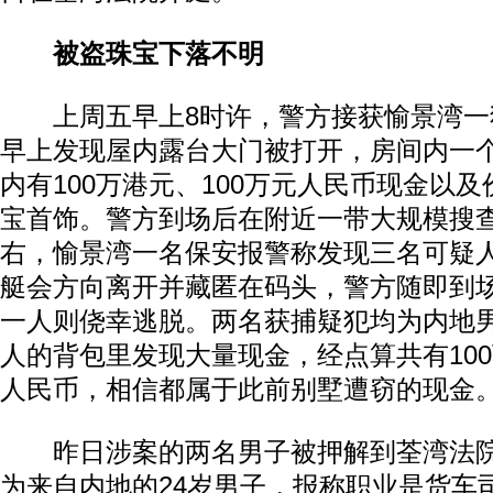
被盗珠宝下落不明
上周五早上8时许，警方接获愉景湾一
早上发现屋内露台大门被打开，房间内一
内有100万港元、100万元人民币现金以及
宝首饰。警方到场后在附近一带大规模搜
右，愉景湾一名保安报警称发现三名可疑
艇会方向离开并藏匿在码头，警方随即到
一人则侥幸逃脱。两名获捕疑犯均为内地
人的背包里发现大量现金，经点算共有100
人民币，相信都属于此前别墅遭窃的现金
昨日涉案的两名男子被押解到荃湾法院
为来自内地的24岁男子，报称职业是货车