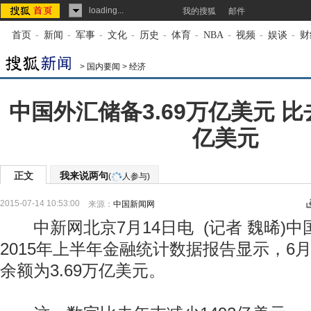
loading...
我的搜狐
邮件
首页
-
新闻
-
军事
-
文化
-
历史
-
体育
-
NBA
-
视频
-
娱谈
-
财
>
国内要闻
>
经济
中国外汇储备3.69万亿美元 比
亿美元
正文
我来说两句
(
人参与)
2015-07-14 10:53:00
来源：
中国新闻网
中新网北京7月14日电 (记者 魏晞)中
2015年上半年金融统计数据报告显示，6
余额为3.69万亿美元。