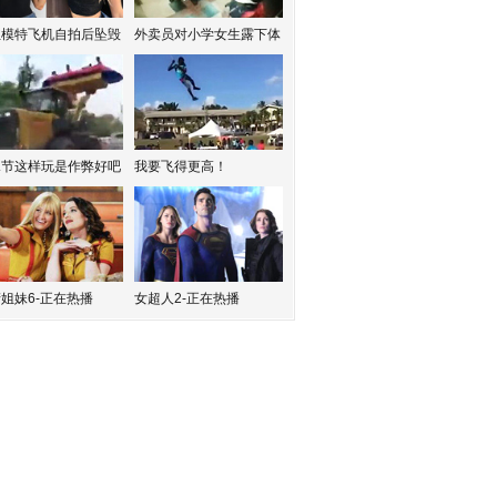
红模特飞机自拍后坠毁
外卖员对小学女生露下体
水节这样玩是作弊好吧
我要飞得更高！
姐妹6-正在热播
女超人2-正在热播