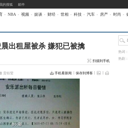
我的搜狐
邮件
育
-
NBA
-
视频
-
娱谈
-
财经
-
世相
-
科技
-
汽车
-
房产
-
时尚
-
晨出租屋被杀 嫌犯已被擒
热词
热剧
扫描到手机
傲 贡钰莹
手机看新闻
保存到博客