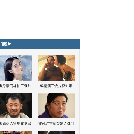
门图片
出身豪门却拍三级片
戏精演三级片获影帝
因嫖娼入狱现在复出
被孙红雷抛弃她入佛门