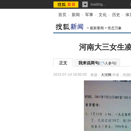
loading...
首页
-
新闻
-
军事
-
文化
-
历史
-
体
>
最新要闻
>
世态万象
河南大三女生凌
正文
我来说两句
(
人参与)
2015-07-14 18:00:05
来源：
大河网
作者：尚国