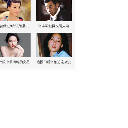
曾做过9次试管婴儿
张丰毅被网友骂人渣
伟眼中最清纯的女星
艳照门后张柏芝这么说