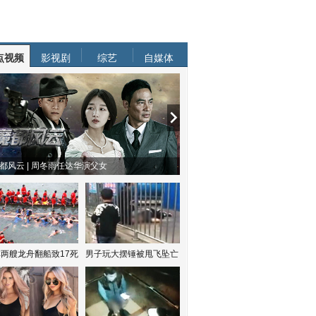
点视频
影视剧
综艺
自媒体
都风云 | 周冬雨任达华演父女
两艘龙舟翻船致17死
男子玩大摆锤被甩飞坠亡