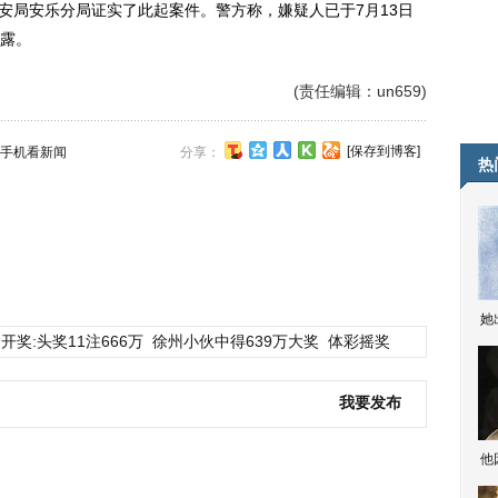
安局安乐分局证实了此起案件。警方称，嫌疑人已于7月13日
露。
(责任编辑：un659)
[保存到博客]
手机看新闻
分享：
热
她
开奖:头奖11注666万
徐州小伙中得639万大奖
体彩摇奖
我要发布
他