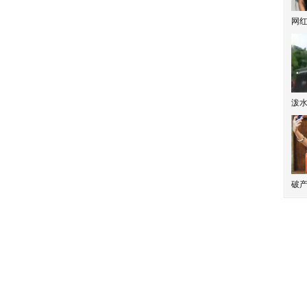
网
泼
破产