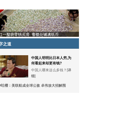
字之道
中国人明明比日本人穷,为
何看起来却更有钱?
中国人哪来这么多钱？[
详
细
]
神吐槽：
美联航成全球公敌 卓伟放大招解围