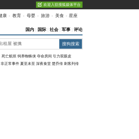
欢迎入驻搜狐媒体平台
健康
-
教育
-
母婴
-
旅游
-
美食
-
星座
国内
|
国际
|
社会
|
军事
|
评论
：
死亡航班
饲养蜘蛛侠
夺命房间
引力双眼皮
：
非正常事件
夏至未至
深夜食堂
楚乔传
刺客列传