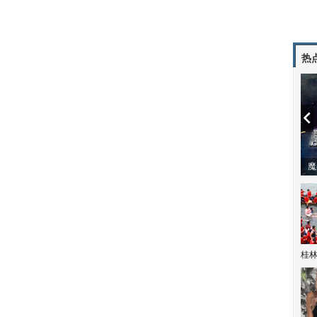
热
潼体验爱情哲学
南方有乔木 | “科创CP”渐入佳境
魔
桂林