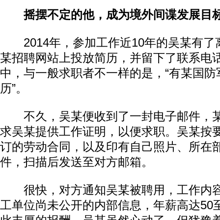
摇摆不定的他，成为境外间谍发展目
2014年，参加工作近10年的吴某有了
某招聘网站上投放简历，并留下了联系电
中，与一般求职者不一样的是，“有某国防
历”。
不久，吴某便收到了一封电子邮件，某“
动物系恋人啊 | 钟欣潼体验爱情哲学
南方
求吴某提供工作证明，以便求职。吴某按
订的劳动合同，以及印有自己照片、所在
件，扫描后发送至对方邮箱。
很快，对方通知吴某被聘用，工作内容
工单位尚未公开的内部信息，年薪高达50至