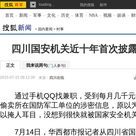
loading...
我的搜狐
邮件
首页
-
新闻
-
军事
-
文化
-
历史
-
体育
-
NBA
-
视频
-
娱谈
-
财
>
国内要闻
>
时事
四川国安机关近十年首次披
正文
我来说两句
(
人参与)
2015-07-15 08:12:39
来源：
四川在线
通过手机QQ找兼职，受到每月几千元
偷卖所在国防军工单位的涉密信息，原以为
以掩人耳目，没想到很快就被国家安全机
7月14日，华西都市报记者从四川省国