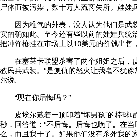
尸体而被污染，数十万人流离失所。娃娃
因为稚气的外表，没人认为他们是武装
实的确如此。至今还有些以前的娃娃兵统
把冲锋枪挂在市场上以10美元的价钱出售
在塞莱卡联盟杀害了两个姐姐之后，皮
教民兵武装。“是复仇的怒火让我毫不犹豫
动物系恋人啊 | 钟欣潼体验爱情哲学
南方
尔说。
“现在你后悔吗？”
皮埃尔戴着一顶印着“坏男孩”的棒球帽
秒，回答道：“不后悔。后悔也晚了。在当
么，而且我干了。如果他们没有杀死我的