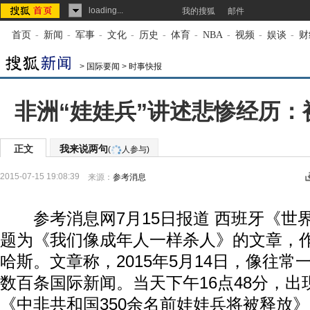
loading...
我的搜狐
邮件
首页
-
新闻
-
军事
-
文化
-
历史
-
体育
-
NBA
-
视频
-
娱谈
-
财
>
国际要闻
>
时事快报
非洲“娃娃兵”讲述悲惨经历：
正文
我来说两句
(
人参与)
2015-07-15 19:08:39
来源：
参考消息
参考消息网7月15日报道 西班牙《世界
题为《我们像成年人一样杀人》的文章，作
哈斯。文章称，2015年5月14日，像往
数百条国际新闻。当天下午16点48分，出
《中非共和国350余名前娃娃兵将被释放