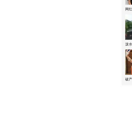
网
泼
破产