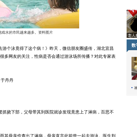
池戏水的市民越来越多。资料图片
数
游个泳竟得了这个病！》昨天，微信朋友圈盛传，湖北宜昌
很多网友的关注，性病是否会通过游泳场所传播？对此专家表
 于丹丹
抓挠下部，父母带其到医院就诊发现竟患上了淋病，百思不
其母亲也查出了淋病，母亲直言此前曾一起去游泳。医生判