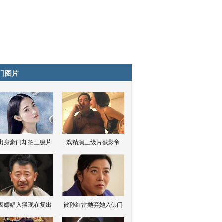
门图片
出身豪门却拍三级片
戏精演三级片获影帝
因嫖娼入狱现在复出
被孙红雷抛弃她入佛门