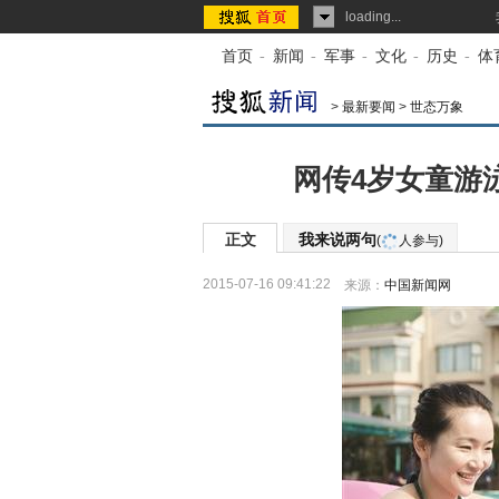
loading...
首页
-
新闻
-
军事
-
文化
-
历史
-
体
>
最新要闻
>
世态万象
网传4岁女童游
正文
我来说两句
(
人参与)
2015-07-16 09:41:22
来源：
中国新闻网