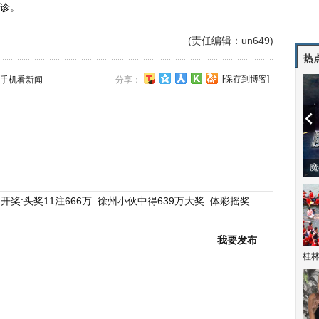
诊。
(责任编辑：un649)
热
[保存到博客]
手机看新闻
分享：
动
开奖:头奖11注666万
徐州小伙中得639万大奖
体彩摇奖
我要发布
桂林