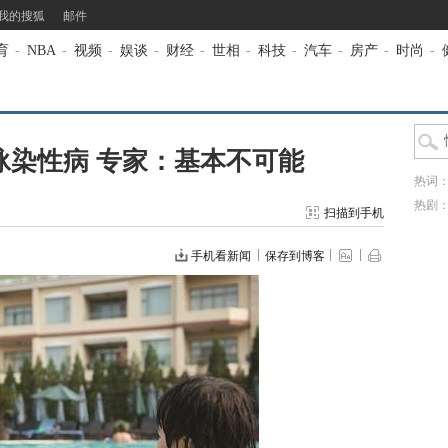
我的搜狐
邮件
育
-
NBA
-
视频
-
娱谈
-
财经
-
世相
-
科技
-
汽车
-
房产
-
时尚
-
泳染性病 专家：基本不可能
热词
热剧
扫描到手机
手机看新闻
保存到博客