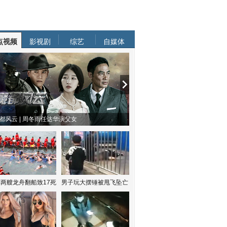
点视频
影视剧
综艺
自媒体
物系恋人啊 | 钟欣潼体验爱情哲学
南方有乔木 | “科创CP”渐入佳境
两艘龙舟翻船致17死
男子玩大摆锤被甩飞坠亡