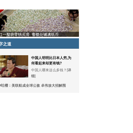
字之道
中国人明明比日本人穷,为
何看起来却更有钱?
中国人哪来这么多钱？[
详
细
]
神吐槽：
美联航成全球公敌 卓伟放大招解围