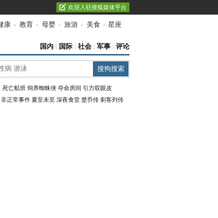
欢迎入驻搜狐媒体平台
健康
-
教育
-
母婴
-
旅游
-
美食
-
星座
国内
|
国际
|
社会
|
军事
|
评论
：
死亡航班
饲养蜘蛛侠
夺命房间
引力双眼皮
：
非正常事件
夏至未至
深夜食堂
楚乔传
刺客列传