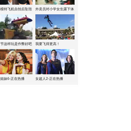
红模特飞机自拍后坠毁
外卖员对小学女生露下体
水节这样玩是作弊好吧
我要飞得更高！
姐妹6-正在热播
女超人2-正在热播