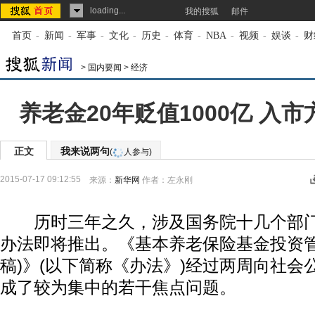
loading...
我的搜狐
邮件
首页
-
新闻
-
军事
-
文化
-
历史
-
体育
-
NBA
-
视频
-
娱谈
-
财
>
国内要闻
>
经济
养老金20年贬值1000亿 入
正文
我来说两句
(
人参与)
2015-07-17 09:12:55
来源：
新华网
作者：左永刚
历时三年之久，涉及国务院十几个部门
办法即将推出。《基本养老保险基金投资管
稿)》(以下简称《办法》)经过两周向社会
成了较为集中的若干焦点问题。