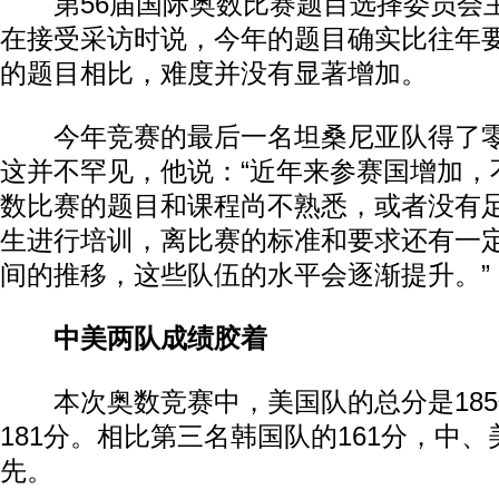
第56届国际奥数比赛题目选择委员会主
在接受采访时说，今年的题目确实比往年
的题目相比，难度并没有显著增加。
今年竞赛的最后一名坦桑尼亚队得了零
这并不罕见，他说：“近年来参赛国增加，
数比赛的题目和课程尚不熟悉，或者没有
生进行培训，离比赛的标准和要求还有一
间的推移，这些队伍的水平会逐渐提升。”
中美两队成绩胶着
本次奥数竞赛中，美国队的总分是185
181分。相比第三名韩国队的161分，中
先。