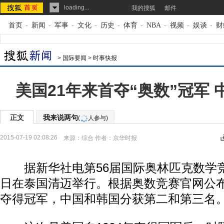
loading...
我的搜狐
邮件
首页
-
新闻
-
军事
-
文化
-
历史
-
体育
-
NBA
-
视频
-
娱谈
-
财
>
国际要闻
>
时事快报
美国21年来首夺“奥数”冠军
正文
我来说两句
(
人参与)
2015-07-19 02:08:26
来源：
综合
作者：京华时报
据新华社电第56届国际奥林匹克数学竞赛
日在泰国清迈举行。根据奥数竞赛官网公
夺得冠军，中国和韩国分获第二和第三名