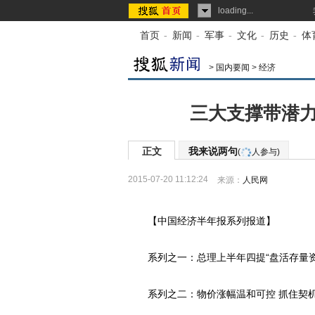
loading...
首页
-
新闻
-
军事
-
文化
-
历史
-
体
>
国内要闻
>
经济
三大支撑带潜力
正文
我来说两句
(
人参与)
2015-07-20 11:12:24
来源：
人民网
【中国经济半年报系列报道】
系列之一：总理上半年四提“盘活存量资金
系列之二：物价涨幅温和可控 抓住契机