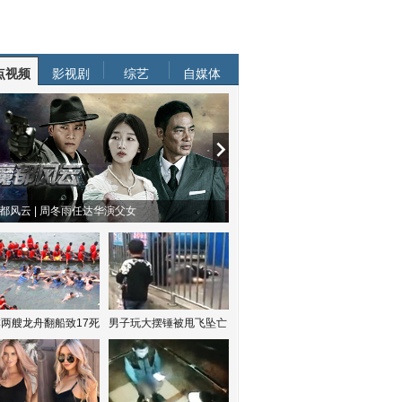
点视频
影视剧
综艺
自媒体
都风云 | 周冬雨任达华演父女
两艘龙舟翻船致17死
男子玩大摆锤被甩飞坠亡