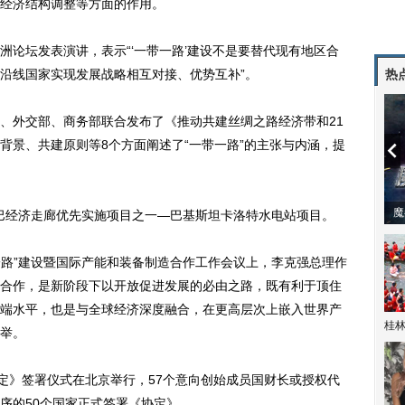
经济结构调整等方面的作用。
洲论坛发表演讲，表示“‘一带一路’建设不是要替代现有地区合
沿线国家实现发展战略相互对接、优势互补”。
热
外交部、商务部联合发布了《推动共建丝绸之路经济带和21
背景、共建原则等8个方面阐述了“一带一路”的主张与内涵，提
潼体验爱情哲学
南方有乔木 | “科创CP”渐入佳境
魔
巴经济走廊优先实施项目之一—巴基斯坦卡洛特水电站项目。
路”建设暨国际产能和装备制造合作工作会议上，李克强总理作
合作，是新阶段下以开放促进发展的必由之路，既有利于顶住
端水平，也是与全球经济深度融合，在更高层次上嵌入世界产
桂林
举。
》签署仪式在北京举行，57个意向创始成员国财长或授权代
序的50个国家正式签署《协定》。