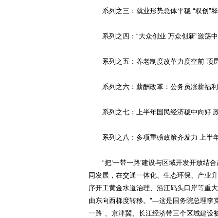
系列之三：就业形势总体平稳 “双创”释
系列之四：“大众创业 万众创新”激荡中
系列之五：养老制度改革力度空前 顶层
系列之六：薪酬改革：公务员涨薪福利少
系列之七：上半年国民经济稳中向好 政
系列之八：多项重磅政策齐发力 上半年
“把‘一带一路’建设与区域开发开放结合
同发展，在交通一体化、生态环保、产业升
序开工黄金水道治理、沿江码头口岸等重大
由东向西梯度转移。”—这是国务院总理李
一路”、京津冀、长江经济带三个区域建设被