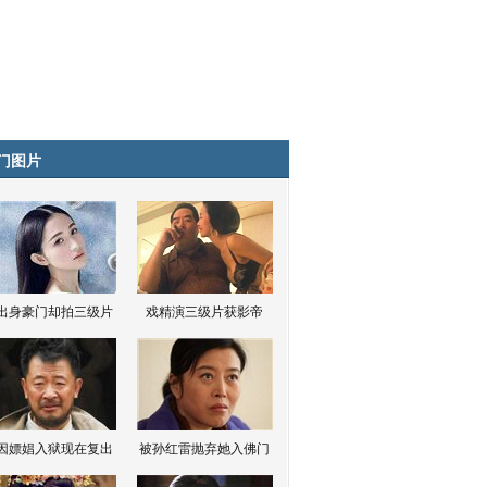
门图片
出身豪门却拍三级片
戏精演三级片获影帝
因嫖娼入狱现在复出
被孙红雷抛弃她入佛门