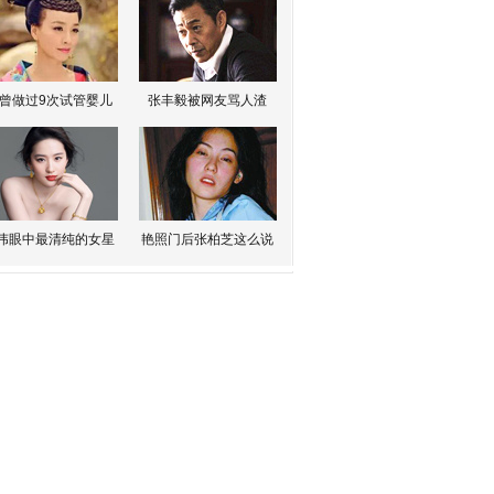
曾做过9次试管婴儿
张丰毅被网友骂人渣
伟眼中最清纯的女星
艳照门后张柏芝这么说