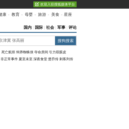
欢迎入驻搜狐媒体平台
健康
-
教育
-
母婴
-
旅游
-
美食
-
星座
国内
|
国际
|
社会
|
军事
|
评论
：
死亡航班
饲养蜘蛛侠
夺命房间
引力双眼皮
：
非正常事件
夏至未至
深夜食堂
楚乔传
刺客列传