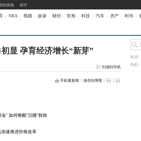
我的搜狐
邮件
育
-
NBA
-
视频
-
娱谈
-
财经
-
世相
-
科技
-
汽车
-
房产
-
时尚
-
初显 孕育经济增长“新芽”
热词
热剧
扫描到手机
手机看新闻
保存到博客
” 如何唤醒“沉睡”财政
加速推进价格改革