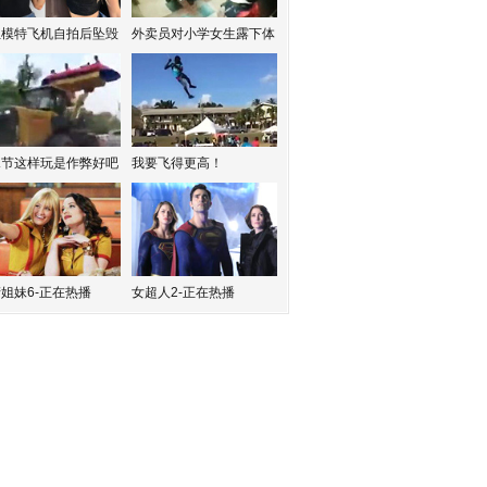
红模特飞机自拍后坠毁
外卖员对小学女生露下体
水节这样玩是作弊好吧
我要飞得更高！
姐妹6-正在热播
女超人2-正在热播