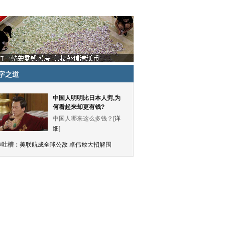
字之道
中国人明明比日本人穷,为
何看起来却更有钱?
中国人哪来这么多钱？[
详
细
]
神吐槽：
美联航成全球公敌 卓伟放大招解围