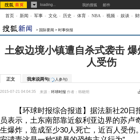
loading...
我的搜狐
邮件
首页
-
新闻
-
军事
-
文化
-
历史
-
体育
-
NBA
-
视频
-
娱谈
-
财
>
国际要闻
>
时事快报
土叙边境小镇遭自杀式袭击 爆
人受伤
正文
我来说两句
(
人参与)
2015-07-21 04:04:35
来源：
环球时报
作者：韩晓明
【环球时报综合报道】据法新社20日
员表示，土东南部靠近叙利亚边界的苏卢
生爆炸，造成至少30人死亡，近百人受伤
安谴责这是一种“残暴的恐怖主义行为”。