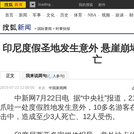
loading...
我的搜狐
邮件
首页
-
新闻
-
军事
-
文化
-
历史
-
体育
-
NBA
-
视频
-
娱谈
-
财
>
国际要闻
>
时事快报
印尼度假圣地发生意外 悬崖崩
亡
正文
我来说两句
(
人参与)
2015-07-22 12:00:00
来源：
中国新闻网
中新网7月22日电 据“中央社”报道，2
爪哇一处度假胜地发生意外，10多名游客
击中，造成至少3人死亡、12人受伤。